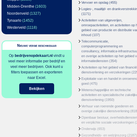
Vervoer en opslag
(455)
Midden-Drenthe
(1603)
Logies-, maaltijd- en drankverstrekki
Noordenveld
(1327)
(1171)
Tynaarlo
(1452)
Activiteiten van uitgeverijen,
omroepactiviteiten, en activiteiten op 
Westerveld
(1118)
gebied van productie en distributie va
inhoud
(107)
Telecommunicatie,
Nieuwe versie beschikbaar
computerprogrammering en
consultancy, informatica-infrastructuu
Op
bedrijvenopdekaart.nl
vindt u
en overige activiteiten op het gebied 
veel meer informatie per bedrijf en
informatiediensten
(354)
veel meer bedrijven. Ook kunt u
Activiteiten op het gebied van financië
filters toepassen en exporteren
dienstverlening en verzekeringen
(22
naar Excel.
Exploitatie van en handel in onroeren
goed
(475)
Bekijken
Wetenschappelijke en technische
activiteiten en specialistische zakelijk
dienstverlening
(1950)
Verhuur van roerende goederen en
overige zakelijke dienstverlening
(818
Openbaar bestuur, overheidsdienste
en verplichte sociale verzekeringen
(
Onderwijs
(653)
Gezondheids- en welzijnszorg
(2187)