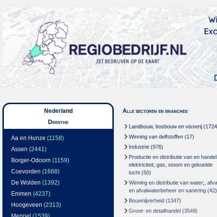
Nederland
Alle sectoren en branches
Drenthe
Landbouw, bosbouw en visserij
(1724
Winning van delfstoffen
(17)
Aa en Hunze
(1158)
Industrie
(976)
Assen
(2441)
Productie en distributie van en handel
Borger-Odoorn
(1159)
elektriciteit, gas, stoom en gekoelde
Coevorden
(1668)
lucht
(50)
De Wolden
(1392)
Winning en distributie van water;, afva
en afvalwaterbeheer en sanering
(42)
Emmen
(4237)
Bouwnijverheid
(1347)
Hoogeveen
(2313)
Groot- en detailhandel
(3549)
Meppel
(1539)