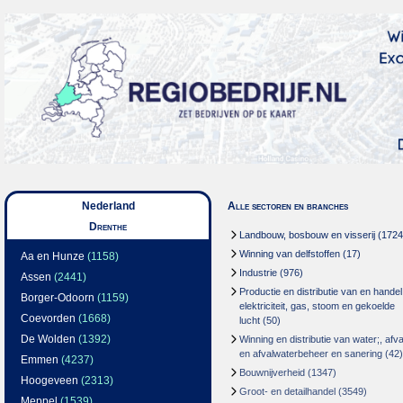
Nederland
Alle sectoren en branches
Drenthe
Landbouw, bosbouw en visserij
(1724
Winning van delfstoffen
(17)
Aa en Hunze
(1158)
Industrie
(976)
Assen
(2441)
Productie en distributie van en handel
Borger-Odoorn
(1159)
elektriciteit, gas, stoom en gekoelde
Coevorden
(1668)
lucht
(50)
De Wolden
(1392)
Winning en distributie van water;, afva
en afvalwaterbeheer en sanering
(42)
Emmen
(4237)
Bouwnijverheid
(1347)
Hoogeveen
(2313)
Groot- en detailhandel
(3549)
Meppel
(1539)