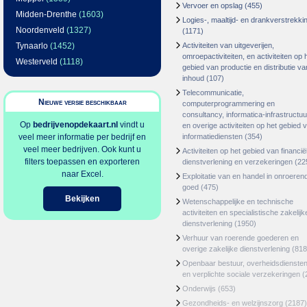
Vervoer en opslag
(455)
Midden-Drenthe
(1603)
Logies-, maaltijd- en drankverstrekki
Noordenveld
(1327)
(1171)
Tynaarlo
(1452)
Activiteiten van uitgeverijen,
omroepactiviteiten, en activiteiten op 
Westerveld
(1118)
gebied van productie en distributie va
inhoud
(107)
Telecommunicatie,
Nieuwe versie beschikbaar
computerprogrammering en
consultancy, informatica-infrastructuu
Op
bedrijvenopdekaart.nl
vindt u
en overige activiteiten op het gebied 
veel meer informatie per bedrijf en
informatiediensten
(354)
veel meer bedrijven. Ook kunt u
Activiteiten op het gebied van financië
filters toepassen en exporteren
dienstverlening en verzekeringen
(22
naar Excel.
Exploitatie van en handel in onroeren
goed
(475)
Bekijken
Wetenschappelijke en technische
activiteiten en specialistische zakelijk
dienstverlening
(1950)
Verhuur van roerende goederen en
overige zakelijke dienstverlening
(818
Openbaar bestuur, overheidsdienste
en verplichte sociale verzekeringen
(
Onderwijs
(653)
Gezondheids- en welzijnszorg
(2187)