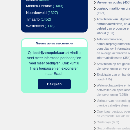
Vervoer en opslag
(455
Midden-Drenthe
(1603)
Logies-, maaltijd- en d
Noordenveld
(1327)
(1171)
Tynaarlo
(1452)
Activiteiten van uitgever
omroepactiviteiten, en ac
Westerveld
(1118)
gebied van productie en 
inhoud
(107)
Telecommunicatie,
Nieuwe versie beschikbaar
computerprogrammerin
consultancy, informatica
Op
bedrijvenopdekaart.nl
vindt u
en overige activiteiten 
veel meer informatie per bedrijf en
informatiediensten
(354
veel meer bedrijven. Ook kunt u
Activiteiten op het gebi
filters toepassen en exporteren
dienstverlening en ver
naar Excel.
Exploitatie van en hand
goed
(475)
Bekijken
Wetenschappelijke en t
activiteiten en specialis
dienstverlening
(1950)
Verhuur van roerende 
overige zakelijke dienst
Openbaar bestuur, ove
en verplichte sociale v
Onderwijs
(653)
Gezondheids- en welzi