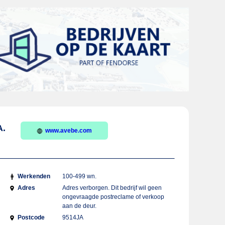
A.
www.avebe.com
Werkenden
100-499 wn.
Adres
Adres verborgen. Dit bedrijf wil geen
ongevraagde postreclame of verkoop
aan de deur.
Postcode
9514JA