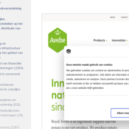
)
rankverstrekking
ijen,
tiviteiten op het
distributie van
g en
-infrastructuur
op het gebied van
)
ed van financiële
zekeringen
(2254)
el in onroerend
echnische
tische zakelijke
goederen en
verlening
(818)
rheidsdiensten
erzekeringen
(29)
jnszorg
(2187)