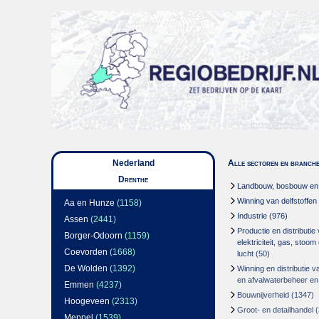
Nederland
Alle sectoren en branch
Drenthe
Landbouw, bosbouw en v
Winning van delfstoffen
Aa en Hunze
(1158)
Industrie
(976)
Assen
(2441)
Productie en distributie
Borger-Odoorn
(1159)
elektriciteit, gas, stoo
Coevorden
(1668)
lucht
(50)
De Wolden
(1392)
Winning en distributie v
en afvalwaterbeheer en
Emmen
(4237)
Bouwnijverheid
(1347)
Hoogeveen
(2313)
Groot- en detailhandel
(
Meppel
(1539)