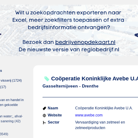
es
Coöperatie Koninklijke Avebe U.
isserij
(1724)
Gasselternijveen - Drenthe
(17)
 van en handel in
m en gekoelde
Naam
Coöperatie Koninklijke Avebe U.A.
Website
www.avebe.com
an water;, afval-
 sanering
(42)
Sector
Vervaardiging van zetmeel en
zetmeelproducten
3549)