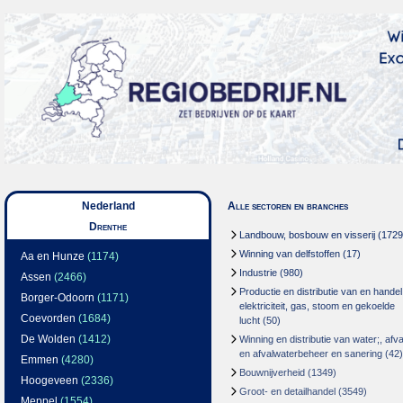
Nederland
Alle sectoren en branches
Drenthe
Landbouw, bosbouw en visserij
(1729
Winning van delfstoffen
(17)
Aa en Hunze
(1174)
Industrie
(980)
Assen
(2466)
Productie en distributie van en handel
Borger-Odoorn
(1171)
elektriciteit, gas, stoom en gekoelde
Coevorden
(1684)
lucht
(50)
De Wolden
(1412)
Winning en distributie van water;, afva
en afvalwaterbeheer en sanering
(42)
Emmen
(4280)
Bouwnijverheid
(1349)
Hoogeveen
(2336)
Groot- en detailhandel
(3549)
Meppel
(1554)