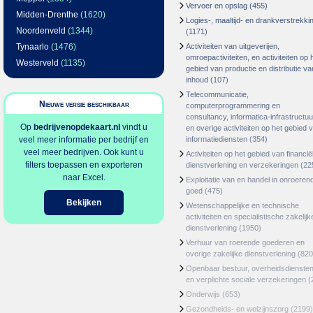
Vervoer en opslag
(455)
Midden-Drenthe
(1620)
Logies-, maaltijd- en drankverstrekki
Noordenveld
(1344)
(1171)
Tynaarlo
(1476)
Activiteiten van uitgeverijen,
omroepactiviteiten, en activiteiten op 
Westerveld
(1135)
gebied van productie en distributie va
inhoud
(107)
Telecommunicatie,
Nieuwe versie beschikbaar
computerprogrammering en
consultancy, informatica-infrastructuu
Op
bedrijvenopdekaart.nl
vindt u
en overige activiteiten op het gebied 
veel meer informatie per bedrijf en
informatiediensten
(354)
veel meer bedrijven. Ook kunt u
Activiteiten op het gebied van financië
filters toepassen en exporteren
dienstverlening en verzekeringen
(22
naar Excel.
Exploitatie van en handel in onroeren
goed
(475)
Bekijken
Wetenschappelijke en technische
activiteiten en specialistische zakelijk
dienstverlening
(1950)
Verhuur van roerende goederen en
overige zakelijke dienstverlening
(820
Openbaar bestuur, overheidsdienste
en verplichte sociale verzekeringen
(
Onderwijs
(653)
Gezondheids- en welzijnszorg
(2199)