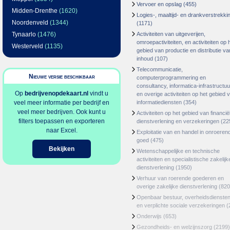
Vervoer en opslag
(455)
Midden-Drenthe
(1620)
Logies-, maaltijd- en drankverstrekki
Noordenveld
(1344)
(1171)
Tynaarlo
(1476)
Activiteiten van uitgeverijen,
omroepactiviteiten, en activiteiten op 
Westerveld
(1135)
gebied van productie en distributie va
inhoud
(107)
Telecommunicatie,
Nieuwe versie beschikbaar
computerprogrammering en
consultancy, informatica-infrastructuu
Op
bedrijvenopdekaart.nl
vindt u
en overige activiteiten op het gebied 
veel meer informatie per bedrijf en
informatiediensten
(354)
veel meer bedrijven. Ook kunt u
Activiteiten op het gebied van financië
filters toepassen en exporteren
dienstverlening en verzekeringen
(22
naar Excel.
Exploitatie van en handel in onroeren
goed
(475)
Bekijken
Wetenschappelijke en technische
activiteiten en specialistische zakelijk
dienstverlening
(1950)
Verhuur van roerende goederen en
overige zakelijke dienstverlening
(820
Openbaar bestuur, overheidsdienste
en verplichte sociale verzekeringen
(
Onderwijs
(653)
Gezondheids- en welzijnszorg
(2199)