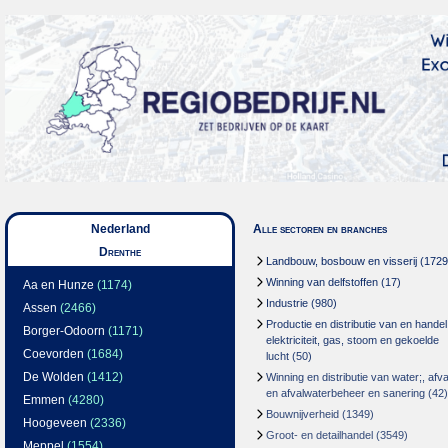
Nederland
Alle sectoren en branches
Drenthe
Landbouw, bosbouw en visserij
(1729
Winning van delfstoffen
(17)
Aa en Hunze
(1174)
Industrie
(980)
Assen
(2466)
Productie en distributie van en handel
Borger-Odoorn
(1171)
elektriciteit, gas, stoom en gekoelde
Coevorden
(1684)
lucht
(50)
De Wolden
(1412)
Winning en distributie van water;, afva
en afvalwaterbeheer en sanering
(42)
Emmen
(4280)
Bouwnijverheid
(1349)
Hoogeveen
(2336)
Groot- en detailhandel
(3549)
Meppel
(1554)