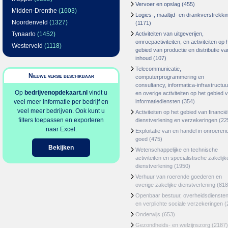
Vervoer en opslag
(455)
Midden-Drenthe
(1603)
Logies-, maaltijd- en drankverstrekki
Noordenveld
(1327)
(1171)
Tynaarlo
(1452)
Activiteiten van uitgeverijen,
omroepactiviteiten, en activiteiten op 
Westerveld
(1118)
gebied van productie en distributie va
inhoud
(107)
Telecommunicatie,
Nieuwe versie beschikbaar
computerprogrammering en
consultancy, informatica-infrastructuu
Op
bedrijvenopdekaart.nl
vindt u
en overige activiteiten op het gebied 
veel meer informatie per bedrijf en
informatiediensten
(354)
veel meer bedrijven. Ook kunt u
Activiteiten op het gebied van financië
filters toepassen en exporteren
dienstverlening en verzekeringen
(22
naar Excel.
Exploitatie van en handel in onroeren
goed
(475)
Bekijken
Wetenschappelijke en technische
activiteiten en specialistische zakelijk
dienstverlening
(1950)
Verhuur van roerende goederen en
overige zakelijke dienstverlening
(818
Openbaar bestuur, overheidsdienste
en verplichte sociale verzekeringen
(
Onderwijs
(653)
Gezondheids- en welzijnszorg
(2187)