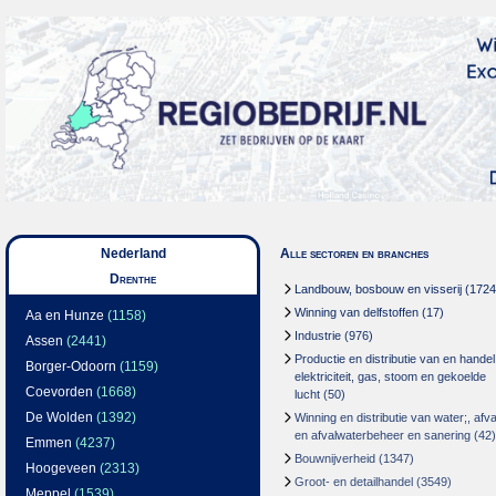
Nederland
Alle sectoren en branches
Drenthe
Landbouw, bosbouw en visserij
(1724
Winning van delfstoffen
(17)
Aa en Hunze
(1158)
Industrie
(976)
Assen
(2441)
Productie en distributie van en handel
Borger-Odoorn
(1159)
elektriciteit, gas, stoom en gekoelde
Coevorden
(1668)
lucht
(50)
De Wolden
(1392)
Winning en distributie van water;, afva
en afvalwaterbeheer en sanering
(42)
Emmen
(4237)
Bouwnijverheid
(1347)
Hoogeveen
(2313)
Groot- en detailhandel
(3549)
Meppel
(1539)