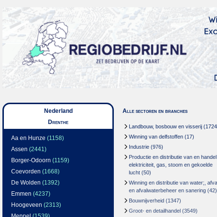
Nederland
Alle sectoren en branches
Drenthe
Landbouw, bosbouw en visserij
(1724
Winning van delfstoffen
(17)
Aa en Hunze
(1158)
Industrie
(976)
Assen
(2441)
Productie en distributie van en handel
Borger-Odoorn
(1159)
elektriciteit, gas, stoom en gekoelde
Coevorden
(1668)
lucht
(50)
De Wolden
(1392)
Winning en distributie van water;, afva
en afvalwaterbeheer en sanering
(42)
Emmen
(4237)
Bouwnijverheid
(1347)
Hoogeveen
(2313)
Groot- en detailhandel
(3549)
Meppel
(1539)