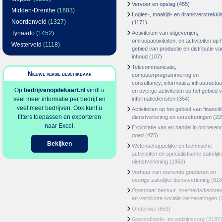
Vervoer en opslag
(455)
Midden-Drenthe
(1603)
Logies-, maaltijd- en drankverstrekki
Noordenveld
(1327)
(1171)
Tynaarlo
(1452)
Activiteiten van uitgeverijen,
omroepactiviteiten, en activiteiten op 
Westerveld
(1118)
gebied van productie en distributie va
inhoud
(107)
Telecommunicatie,
Nieuwe versie beschikbaar
computerprogrammering en
consultancy, informatica-infrastructuu
Op
bedrijvenopdekaart.nl
vindt u
en overige activiteiten op het gebied 
veel meer informatie per bedrijf en
informatiediensten
(354)
veel meer bedrijven. Ook kunt u
Activiteiten op het gebied van financië
filters toepassen en exporteren
dienstverlening en verzekeringen
(22
naar Excel.
Exploitatie van en handel in onroeren
goed
(475)
Bekijken
Wetenschappelijke en technische
activiteiten en specialistische zakelijk
dienstverlening
(1950)
Verhuur van roerende goederen en
overige zakelijke dienstverlening
(818
Openbaar bestuur, overheidsdienste
en verplichte sociale verzekeringen
(
Onderwijs
(653)
Gezondheids- en welzijnszorg
(2187)