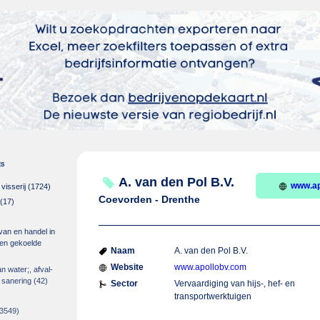
es
A. van den Pol B.V.
www.ap
isserij
(1724)
Coevorden - Drenthe
(17)
 van en handel in
m en gekoelde
Naam
A. van den Pol B.V.
Website
www.apollobv.com
an water;, afval-
 sanering
(42)
Sector
Vervaardiging van hijs-, hef- en
transportwerktuigen
3549)