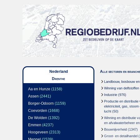
Nederland
Alle sectoren en branch
Drenthe
Landbouw, bosbouw en v
Winning van delfstoffen
Aa en Hunze
(1158)
Industrie
(976)
Assen
(2441)
Productie en distributie
Borger-Odoorn
(1159)
elektriciteit, gas, stoo
Coevorden
(1668)
lucht
(50)
De Wolden
(1392)
Winning en distributie v
en afvalwaterbeheer en
Emmen
(4237)
Bouwnijverheid
(1347)
Hoogeveen
(2313)
Groot- en detailhandel
(
Meppel
(1539)