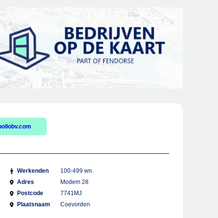
ollobv.com
Werkenden
100-499 wn.
Adres
Modem 28
Postcode
7741MJ
Plaatsnaam
Coevorden