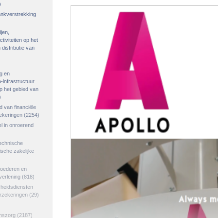
)
rankverstrekking
ijen,
tiviteiten op het
distributie van
g en
-infrastructuur
op het gebied van
)
ed van financiële
zekeringen
(2254)
el in onroerend
echnische
tische zakelijke
goederen en
verlening
(818)
rheidsdiensten
erzekeringen
(29)
jnszorg
(2187)