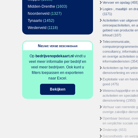
Vervoer en opslag
(455
Midden-Drenthe
(1603)
Logies-, maaltijd- en d
Noordenveld
(1327)
(1171)
Tynaarlo
(1452)
Activiteiten van uitgever
omroepactiviteiten, en ac
Westerveld
(1118)
gebied van productie en 
inhoud
(107)
Telecommunicatie,
Nieuwe versie beschikbaar
computerprogrammerin
consultancy, informatica
Op
bedrijvenopdekaart.nl
vindt u
en overige activiteiten 
veel meer informatie per bedrijf en
informatiediensten
(354
veel meer bedrijven. Ook kunt u
Activiteiten op het gebi
filters toepassen en exporteren
dienstverlening en ver
naar Excel.
Exploitatie van en hand
goed
(475)
Bekijken
Wetenschappelijke en t
activiteiten en specialis
dienstverlening
(1950)
Verhuur van roerende 
overige zakelijke dienst
Openbaar bestuur, ove
en verplichte sociale v
Onderwijs
(653)
Gezondheids- en welzi