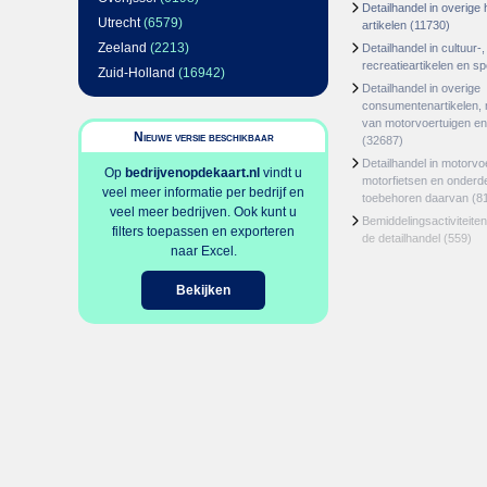
Detailhandel in overige 
Utrecht
(6579)
artikelen
(11730)
Zeeland
(2213)
Detailhandel in cultuur-,
recreatieartikelen en s
Zuid-Holland
(16942)
Detailhandel in overige
consumentenartikelen, 
van motorvoertuigen en
Nieuwe versie beschikbaar
(32687)
Detailhandel in motorvo
Op
bedrijvenopdekaart.nl
vindt u
motorfietsen en onderd
veel meer informatie per bedrijf en
toebehoren daarvan
(8
veel meer bedrijven. Ook kunt u
Bemiddelingsactiviteite
filters toepassen en exporteren
de detailhandel
(559)
naar Excel.
Bekijken