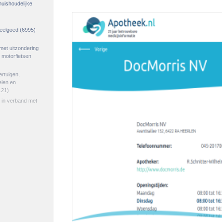
huishoudelijke
peelgoed
(6995)
met uitzondering
 motorfietsen
ertuigen,
elen en
121)
n in verband met