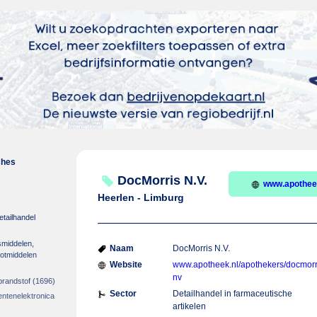
ches
DocMorris N.V.
www.apotheek
Heerlen - Limburg
etailhandel
smiddelen,
Naam
DocMorris N.V.
otmiddelen
Website
www.apotheek.nl/apothekers/docmorr
nv
brandstof
(1696)
Sector
Detailhandel in farmaceutische
entenelektronica
artikelen