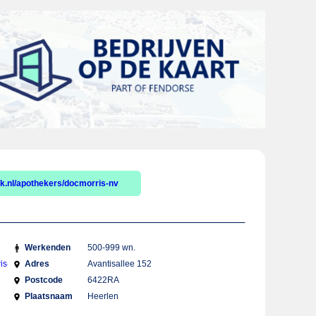
.nl/apothekers/docmorris-nv
Werkenden
500-999 wn.
is-
Adres
Avantisallee 152
Postcode
6422RA
Plaatsnaam
Heerlen