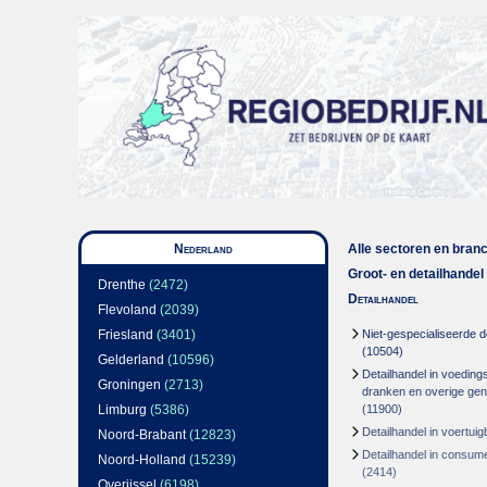
Nederland
Alle sectoren en bran
Groot- en detailhandel
Drenthe
(2472)
Detailhandel
Flevoland
(2039)
Friesland
(3401)
Niet-gespecialiseerde d
(10504)
Gelderland
(10596)
Detailhandel in voeding
Groningen
(2713)
dranken en overige gen
Limburg
(5386)
(11900)
Detailhandel in voertuig
Noord-Brabant
(12823)
Detailhandel in consum
Noord-Holland
(15239)
(2414)
Overijssel
(6198)