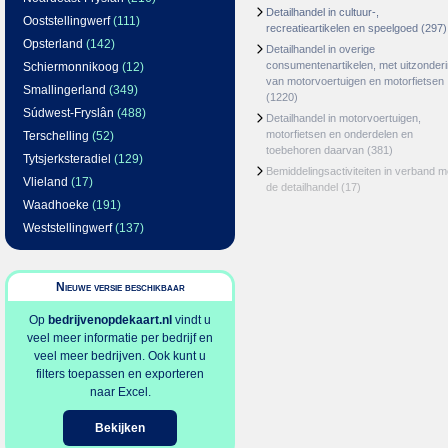
Detailhandel in cultuur-,
Ooststellingwerf
(111)
recreatieartikelen en speelgoed
(297)
Opsterland
(142)
Detailhandel in overige
consumentenartikelen, met uitzonder
Schiermonnikoog
(12)
van motorvoertuigen en motorfietsen
Smallingerland
(349)
(1220)
Súdwest-Fryslân
(488)
Detailhandel in motorvoertuigen,
motorfietsen en onderdelen en
Terschelling
(52)
toebehoren daarvan
(381)
Tytsjerksteradiel
(129)
Bemiddelingsactiviteiten in verband m
Vlieland
(17)
de detailhandel
(17)
Waadhoeke
(191)
Weststellingwerf
(137)
Nieuwe versie beschikbaar
Op
bedrijvenopdekaart.nl
vindt u
veel meer informatie per bedrijf en
veel meer bedrijven. Ook kunt u
filters toepassen en exporteren
naar Excel.
Bekijken