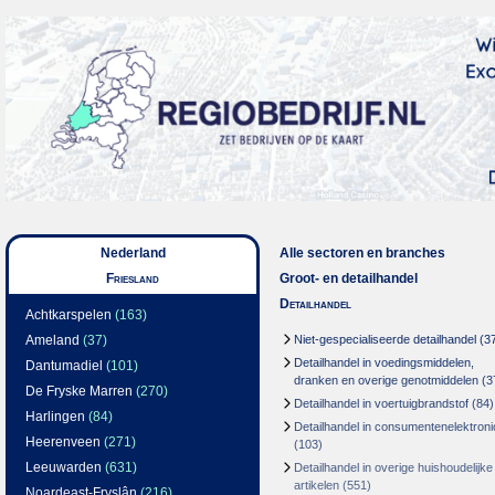
Nederland
Alle sectoren en branches
Friesland
Groot- en detailhandel
Detailhandel
Achtkarspelen
(163)
Ameland
(37)
Niet-gespecialiseerde detailhandel
(3
Detailhandel in voedingsmiddelen,
Dantumadiel
(101)
dranken en overige genotmiddelen
(3
De Fryske Marren
(270)
Detailhandel in voertuigbrandstof
(84)
Harlingen
(84)
Detailhandel in consumentenelektroni
Heerenveen
(271)
(103)
Leeuwarden
(631)
Detailhandel in overige huishoudelijke
artikelen
(551)
Noardeast-Fryslân
(216)