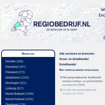
Nederland
Alle sectoren en branches
Groot- en detailhandel
Drenthe
(289)
Detailhandel
Flevoland
(307)
Niet-gespecialiseerde detailhandel
Friesland
(372)
Gelderland
(1203)
Niet-gespecialiseerde detailhandel
waarbij voedings- en genotmiddelen
Groningen
(321)
overheersen
(5835)
Limburg
(627)
Overige niet-gespecialiseerde
Noord-Brabant
(1509)
detailhandel
(4669)
Noord-Holland
(1931)
Overijssel
(778)