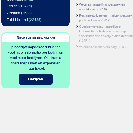
Wetenschappelijk onderzoek en
Utrecht
(10924)
ontwikkeling
(3018)
Zeeland
(1633)
Reclameactiviteiten, marktonderzoek
Zuid-Holland
(22485)
public relations
(9612)
Overige wetenschappelijke en
technische activiteiten en overige
specialistische zakelijke dienstverlen
Nieuwe versie beschikbaar
(12151)
Op
bedrijvenopdekaart.nl
vindt u
Veterinaire dienstverlening
(1195)
veel meer informatie per bedrijf en
veel meer bedrijven. Ook kunt u
filters toepassen en exporteren
naar Excel.
Bekijken