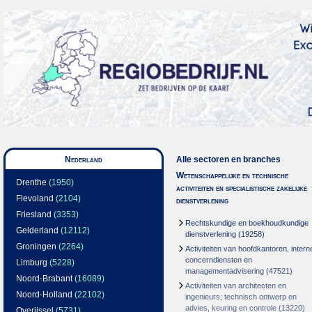
Nederland
Alle sectoren en branches
Wetenschappelijke en technische
Drenthe
(1950)
activiteiten en specialistische zakelijke
Flevoland
(2104)
dienstverlening
Friesland
(3353)
Rechtskundige en boekhoudkundige
Gelderland
(12112)
dienstverlening
(19258)
Groningen
(2264)
Activiteiten van hoofdkantoren, intern
concerndiensten en
Limburg
(5228)
managementadvisering
(47521)
Noord-Brabant
(16089)
Activiteiten van architecten en
Noord-Holland
(22102)
ingenieurs; technisch ontwerp en
advies, keuring en controle
(13220)
Overijssel
(5731)