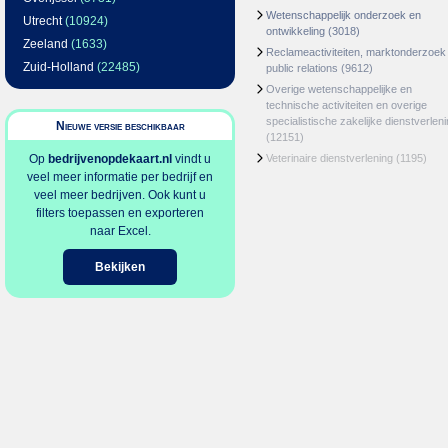
Wetenschappelijk onderzoek en
Utrecht
(10924)
ontwikkeling
(3018)
Zeeland
(1633)
Reclameactiviteiten, marktonderzoek
Zuid-Holland
(22485)
public relations
(9612)
Overige wetenschappelijke en
technische activiteiten en overige
specialistische zakelijke dienstverlen
Nieuwe versie beschikbaar
(12151)
Op
bedrijvenopdekaart.nl
vindt u
Veterinaire dienstverlening
(1195)
veel meer informatie per bedrijf en
veel meer bedrijven. Ook kunt u
filters toepassen en exporteren
naar Excel.
Bekijken