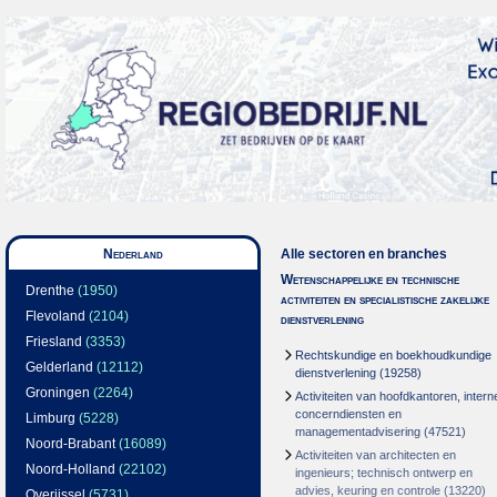
Nederland
Alle sectoren en branches
Wetenschappelijke en technische
Drenthe
(1950)
activiteiten en specialistische zakelijke
Flevoland
(2104)
dienstverlening
Friesland
(3353)
Rechtskundige en boekhoudkundige
Gelderland
(12112)
dienstverlening
(19258)
Groningen
(2264)
Activiteiten van hoofdkantoren, intern
concerndiensten en
Limburg
(5228)
managementadvisering
(47521)
Noord-Brabant
(16089)
Activiteiten van architecten en
Noord-Holland
(22102)
ingenieurs; technisch ontwerp en
advies, keuring en controle
(13220)
Overijssel
(5731)