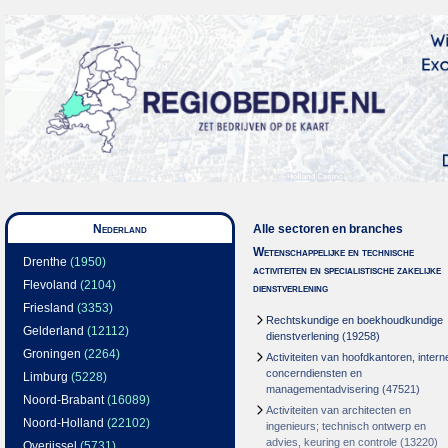
Nederland
Alle sectoren en branches
Wetenschappelijke en technische
Drenthe
(1950)
activiteiten en specialistische zakelijke
Flevoland
(2104)
dienstverlening
Friesland
(3353)
Rechtskundige en boekhoudkundige
Gelderland
(12112)
dienstverlening
(19258)
Groningen
(2264)
Activiteiten van hoofdkantoren, intern
concerndiensten en
Limburg
(5228)
managementadvisering
(47521)
Noord-Brabant
(16089)
Activiteiten van architecten en
Noord-Holland
(22102)
ingenieurs; technisch ontwerp en
advies, keuring en controle
(13220)
Overijssel
(5731)