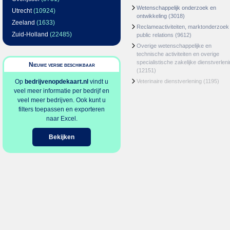
Wetenschappelijk onderzoek en
Utrecht
(10924)
ontwikkeling
(3018)
Zeeland
(1633)
Reclameactiviteiten, marktonderzoek
Zuid-Holland
(22485)
public relations
(9612)
Overige wetenschappelijke en
technische activiteiten en overige
specialistische zakelijke dienstverlen
Nieuwe versie beschikbaar
(12151)
Op
bedrijvenopdekaart.nl
vindt u
Veterinaire dienstverlening
(1195)
veel meer informatie per bedrijf en
veel meer bedrijven. Ook kunt u
filters toepassen en exporteren
naar Excel.
Bekijken