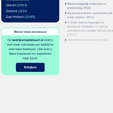
Wetenschappelijk onderzoek en
Utrecht
(10924)
ontwikkeling
(3018)
Zeeland
(1633)
Reclameactiviteiten, marktonderzoek
Zuid-Holland
(22485)
public relations
(9612)
Overige wetenschappelijke en
technische activiteiten en overige
specialistische zakelijke dienstverlen
Nieuwe versie beschikbaar
(12151)
Op
bedrijvenopdekaart.nl
vindt u
Veterinaire dienstverlening
(1195)
veel meer informatie per bedrijf en
veel meer bedrijven. Ook kunt u
filters toepassen en exporteren
naar Excel.
Bekijken