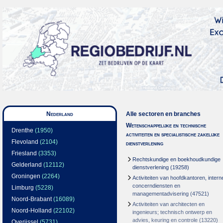
Nederland
Alle sectoren en branches
Wetenschappelijke en technische
Drenthe
(1950)
activiteiten en specialistische zakelijke
Flevoland
(2104)
dienstverlening
Friesland
(3353)
Rechtskundige en boekhoudkundige
Gelderland
(12112)
dienstverlening
(19258)
Groningen
(2264)
Activiteiten van hoofdkantoren, intern
concerndiensten en
Limburg
(5228)
managementadvisering
(47521)
Noord-Brabant
(16089)
Activiteiten van architecten en
Noord-Holland
(22102)
ingenieurs; technisch ontwerp en
advies, keuring en controle
(13220)
Overijssel
(5731)