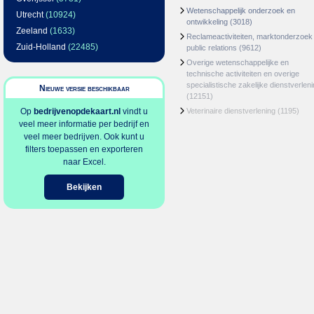
Wetenschappelijk onderzoek en
Utrecht
(10924)
ontwikkeling
(3018)
Zeeland
(1633)
Reclameactiviteiten, marktonderzoek
Zuid-Holland
(22485)
public relations
(9612)
Overige wetenschappelijke en
technische activiteiten en overige
specialistische zakelijke dienstverlen
Nieuwe versie beschikbaar
(12151)
Op
bedrijvenopdekaart.nl
vindt u
Veterinaire dienstverlening
(1195)
veel meer informatie per bedrijf en
veel meer bedrijven. Ook kunt u
filters toepassen en exporteren
naar Excel.
Bekijken