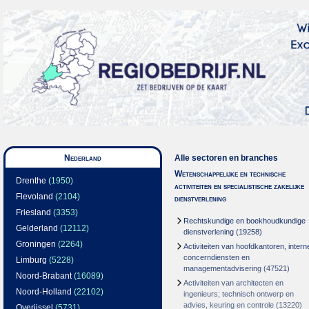
Nederland
Alle sectoren en branches
Wetenschappelijke en technische
Drenthe
(1950)
activiteiten en specialistische zakelijke
Flevoland
(2104)
dienstverlening
Friesland
(3353)
Rechtskundige en boekhoudkundige
Gelderland
(12112)
dienstverlening
(19258)
Groningen
(2264)
Activiteiten van hoofdkantoren, intern
concerndiensten en
Limburg
(5228)
managementadvisering
(47521)
Noord-Brabant
(16089)
Activiteiten van architecten en
Noord-Holland
(22102)
ingenieurs; technisch ontwerp en
advies, keuring en controle
(13220)
Overijssel
(5731)