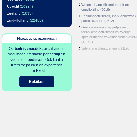
Wetenschappelijk onderzoek en
Utrecht
(10924)
ontwikkeling
(3018)
Zeeland
(1633)
Reclameactiviteiten, marktonderzoek
Zuid-Holland
(22485)
public relations
(9612)
Overige wetenschappelijke en
technische activiteiten en overige
specialistische zakelijke dienstverlen
Nieuwe versie beschikbaar
(12151)
Op
bedrijvenopdekaart.nl
vindt u
Veterinaire dienstverlening
(1195)
veel meer informatie per bedrijf en
veel meer bedrijven. Ook kunt u
filters toepassen en exporteren
naar Excel.
Bekijken