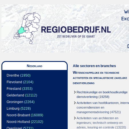
Nederland
Alle sectoren en branches
Wetenschappelijke en technische
Drenthe
(1950)
activiteiten en specialistische zakelijke
Flevoland
(2104)
dienstverlening
Friesland
(3353)
Rechtskundige en boekhoudkundige
Gelderland
(12112)
dienstverlening
(19258)
Groningen
(2264)
Activiteiten van hoofdkantoren, intern
concerndiensten en
Limburg
(5228)
managementadvisering
(47521)
Noord-Brabant
(16089)
Activiteiten van architecten en
Noord-Holland
(22102)
ingenieurs; technisch ontwerp en
advies, keuring en controle
(13220)
Overijssel
(5731)