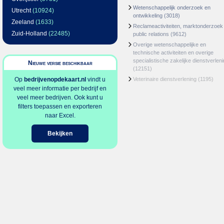
Wetenschappelijk onderzoek en
Utrecht
(10924)
ontwikkeling
(3018)
Zeeland
(1633)
Reclameactiviteiten, marktonderzoek
Zuid-Holland
(22485)
public relations
(9612)
Overige wetenschappelijke en
technische activiteiten en overige
specialistische zakelijke dienstverlen
Nieuwe versie beschikbaar
(12151)
Op
bedrijvenopdekaart.nl
vindt u
Veterinaire dienstverlening
(1195)
veel meer informatie per bedrijf en
veel meer bedrijven. Ook kunt u
filters toepassen en exporteren
naar Excel.
Bekijken