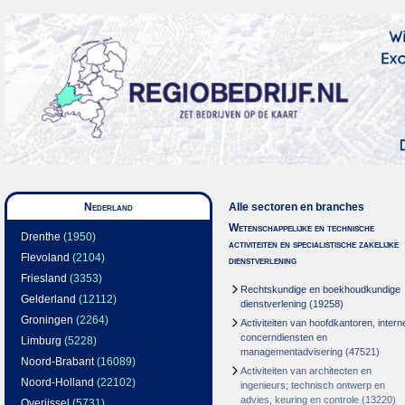
Nederland
Alle sectoren en branches
Wetenschappelijke en technische
Drenthe
(1950)
activiteiten en specialistische zakelijke
Flevoland
(2104)
dienstverlening
Friesland
(3353)
Rechtskundige en boekhoudkundige
Gelderland
(12112)
dienstverlening
(19258)
Groningen
(2264)
Activiteiten van hoofdkantoren, intern
concerndiensten en
Limburg
(5228)
managementadvisering
(47521)
Noord-Brabant
(16089)
Activiteiten van architecten en
Noord-Holland
(22102)
ingenieurs; technisch ontwerp en
advies, keuring en controle
(13220)
Overijssel
(5731)