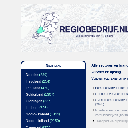
Nederland
Alle sectoren en bran
Vervoer en opslag
Drenthe
(289)
Vervoer over land en via p
Flevoland
(254)
Friesland
(420)
Personenvervoer per s
Goederenvervoer per 
Gelderland
(1307)
Overig personenvervoe
Groningen
(337)
(2975)
Limburg
(803)
Goederenvervoer over
Noord-Brabant
(1844)
verhuisbedrijven
(8438)
Noord-Holland
(2150)
Transport via pijpleidin
Overijssel
(605)