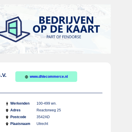
.V.
www.dhlecommerce.nl
Werkenden
100-499 wn.
Adres
Reactorweg 25
Postcode
3542AD
Plaatsnaam
Utrecht