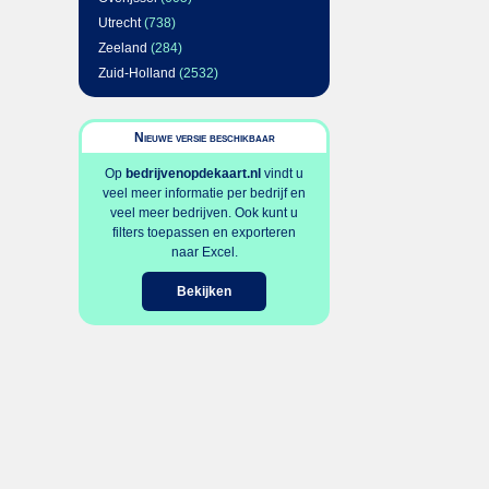
Utrecht
(738)
Zeeland
(284)
Zuid-Holland
(2532)
Nieuwe versie beschikbaar
Op
bedrijvenopdekaart.nl
vindt u
veel meer informatie per bedrijf en
veel meer bedrijven. Ook kunt u
filters toepassen en exporteren
naar Excel.
Bekijken