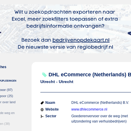
ches
DHL eCommerce (Netherlands) B
ijpleidingen
Utrecht - Utrecht
poor
(97)
spoor
(25)
r over land
Naam
DHL eCommerce (Netherlands) B.V.
Website
www.dhlecommerce.nl
 de weg en
Sector
Goederenvervoer over de weg (met
uitzondering van verhuisbedrijven)
gen
(38)