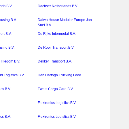
nds B.V.
Dachser Netherlands B.V.
using B.V.
Daiwa House Modular Europe Jan
Snel B.V.
ort B.V.
De Rijke Intermodal B.V.
sing B.V.
De Rooij Transport B.V.
Hillegom B.V.
Dekker Transport B.V.
d Logistics B.V.
Den Hartogh Trucking Food
ics B.V.
Ewals Cargo Care B.V.
Flextronics Logistics B.V.
ics B.V.
Flextronics Logistics B.V.