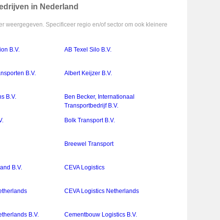
drijven in Nederland
r weergegeven. Specificeer regio en/of sector om ook kleinere
ion B.V.
AB Texel Silo B.V.
ansporten B.V.
Albert Keijzer B.V.
s B.V.
Ben Becker, Internationaal
Transportbedrijf B.V.
V.
Bolk Transport B.V.
Breewel Transport
and B.V.
CEVA Logistics
etherlands
CEVA Logistics Netherlands
therlands B.V.
Cementbouw Logistics B.V.