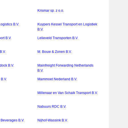
Krismar sp. z o.o.
gistics B.V.
Kuypers Kessel Transport en Logistiek
B.V.
ort B.V.
Lelieveld Transporten B.V.
B.V.
M. Bouw & Zonen B.V.
dock B.V.
Mainfreight Forwarding Netherlands
B.V.
B.V.
Mammoet Nederland B.V.
Millenaar en Van Schaik Transport B.V.
Nabuurs RDC B.V.
 Beverages B.V.
Nijhof-Wassink B.V.