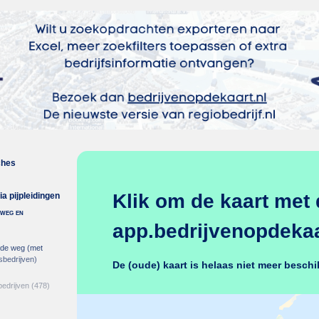
ches
Klik om de kaart met 
ia pijpleidingen
 weg en
app.bedrijvenopdekaar
de weg (met
sbedrijven)
De (oude) kaart is helaas niet meer beschi
bedrijven
(478)