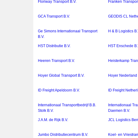
Floriway Transport B.V.
Franken Transport
GCA Transport B.V.
GEODIS CL Nethe
Ge Simons Internationaal Transport
H & B Logistics B.
B.V.
HST Distributie B.V.
HST Enschede B.
Heeren Transport B.V.
Heisterkamp Trans
Hoyer Global Transport B.V.
Hoyer Nederland 
ID Freight Apeldoorn B.V.
ID Freight Nether
Internationaal Transportbedrijf B.B.
Internationaal Tra
Stolk B.V.
Daemen B.V.
J.A.M. de Rijk B.V.
JCL Logistics Ben
Jumbo Distributiecentrum B.V.
Koel- en Vriestra