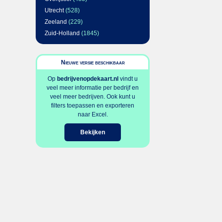
Utrecht
(528)
Zeeland
(229)
Zuid-Holland
(1845)
Nieuwe versie beschikbaar
Op
bedrijvenopdekaart.nl
vindt u
veel meer informatie per bedrijf en
veel meer bedrijven. Ook kunt u
filters toepassen en exporteren
naar Excel.
Bekijken