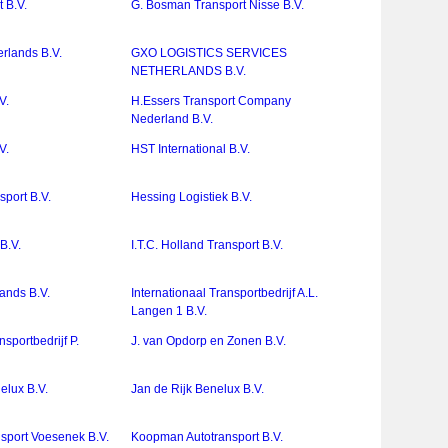
 B.V.
G. Bosman Transport Nisse B.V.
rlands B.V.
GXO LOGISTICS SERVICES
NETHERLANDS B.V.
V.
H.Essers Transport Company
Nederland B.V.
V.
HST International B.V.
port B.V.
Hessing Logistiek B.V.
B.V.
I.T.C. Holland Transport B.V.
lands B.V.
Internationaal Transportbedrijf A.L.
Langen 1 B.V.
nsportbedrijf P.
J. van Opdorp en Zonen B.V.
elux B.V.
Jan de Rijk Benelux B.V.
nsport Voesenek B.V.
Koopman Autotransport B.V.