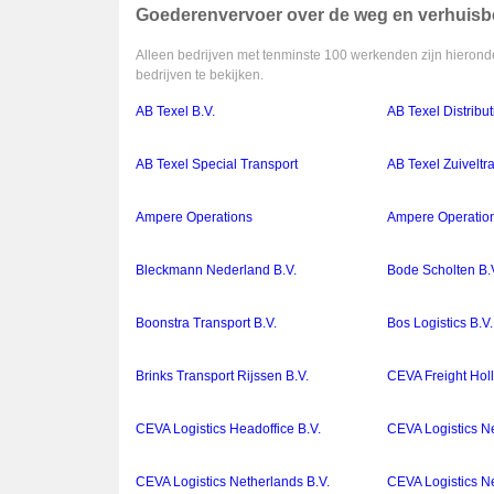
Goederenvervoer over de weg en verhuisbe
Alleen bedrijven met tenminste 100 werkenden zijn hieronde
bedrijven te bekijken.
AB Texel B.V.
AB Texel Distribut
AB Texel Special Transport
AB Texel Zuiveltr
Ampere Operations
Ampere Operation
Bleckmann Nederland B.V.
Bode Scholten B.
Boonstra Transport B.V.
Bos Logistics B.V.
Brinks Transport Rijssen B.V.
CEVA Freight Holl
CEVA Logistics Headoffice B.V.
CEVA Logistics N
CEVA Logistics Netherlands B.V.
CEVA Logistics Ne