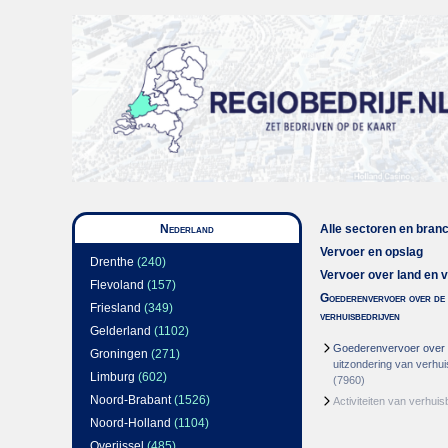
Nederland
Alle sectoren en bran
Vervoer en opslag
Drenthe
(240)
Vervoer over land en v
Flevoland
(157)
Goederenvervoer over de
Friesland
(349)
verhuisbedrijven
Gelderland
(1102)
Goederenvervoer over 
Groningen
(271)
uitzondering van verhui
Limburg
(602)
(7960)
Noord-Brabant
(1526)
Activiteiten van verhuis
Noord-Holland
(1104)
Overijssel
(485)