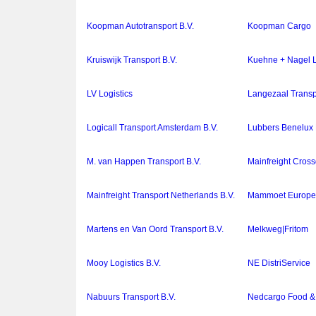
Koopman Autotransport B.V.
Koopman Cargo
Kruiswijk Transport B.V.
Kuehne + Nagel Lo
LV Logistics
Langezaal Transp
Logicall Transport Amsterdam B.V.
Lubbers Benelux 
M. van Happen Transport B.V.
Mainfreight Cross
Mainfreight Transport Netherlands B.V.
Mammoet Europe 
Martens en Van Oord Transport B.V.
Melkweg|Fritom
Mooy Logistics B.V.
NE DistriService
Nabuurs Transport B.V.
Nedcargo Food &