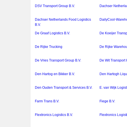
DSV Transport Group B.V.
Dachser Netherla
Dachser Netherlands Food Logistics
DailyCool-Wareho
B.V.
De Graaf Logistics B.V.
De Koeijer Transp
De Rijke Trucking
De Rijke Warehou
De Vries Transport Group B.V.
De Wit Transport 
Den Hartog en Bikker B.V.
Den Hartogh Liqui
Den Ouden Transport & Services B.V.
E. van Wijk Logist
Farm Trans B.V.
Fiege B.V.
Flextronics Logistics B.V.
Flextronics Logist