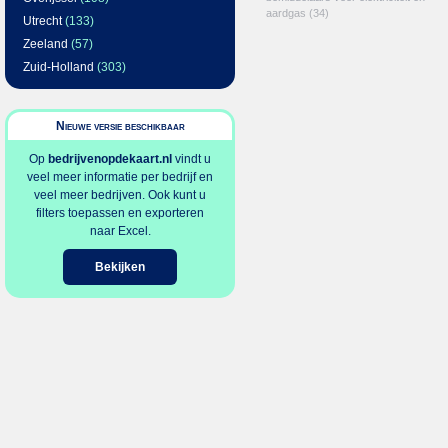
aardgas
(34)
Utrecht
(133)
Zeeland
(57)
Zuid-Holland
(303)
Nieuwe versie beschikbaar
Op
bedrijvenopdekaart.nl
vindt u
veel meer informatie per bedrijf en
veel meer bedrijven. Ook kunt u
filters toepassen en exporteren
naar Excel.
Bekijken