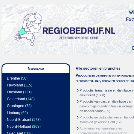
Nederland
Alle sectoren en branches
Productie en distributie van en handel i
Drenthe
(50)
elektriciteit, gas, stoom en gekoelde lu
Flevoland
(115)
Productie, transmissie en distributie 
Friesland
(121)
elektriciteit
(1608)
Gelderland
(148)
Productie van gas, en distributie van
Groningen
(78)
gasvormige brandstoffen via leidinge
en handel daarin
(69)
Limburg
(69)
Productie en distributie van en handel
Noord-Brabant
(178)
stoom en gekoelde lucht
(12)
Noord-Holland
(363)
Activiteiten van makelaars en
Overijssel
(108)
bemiddelaars voor elektriciteit en