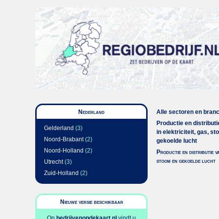
Nederland
Alle sectoren en bran
Productie en distribut
Gelderland
(3)
in elektriciteit, gas, s
Noord-Brabant
(2)
gekoelde lucht
Noord-Holland
(2)
Productie en distributie v
stoom en gekoelde lucht
Utrecht
(3)
Zuid-Holland
(2)
Nieuwe versie beschikbaar
Op
bedrijvenopdekaart.nl
vindt u