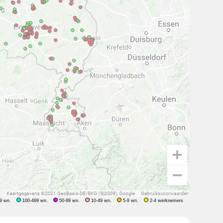
9 wn.
100-499 wn.
50-99 wn.
10-49 wn.
5-9 wn.
2-4 werknemers