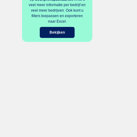
veel meer informatie per bedrijf en
veel meer bedrijven. Ook kunt u
filters toepassen en exporteren
naar Excel.
Bekijken