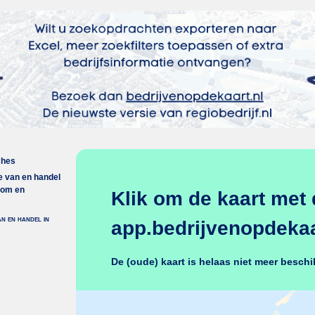
ches
ie van en handel
toom en
Klik om de kaart met 
an en handel in
app.bedrijvenopdekaar
De (oude) kaart is helaas niet meer beschi