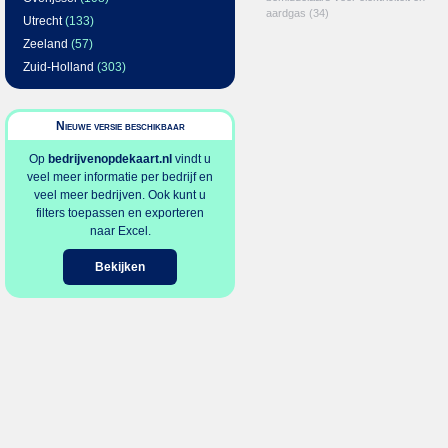
aardgas
(34)
Utrecht
(133)
Zeeland
(57)
Zuid-Holland
(303)
Nieuwe versie beschikbaar
Op
bedrijvenopdekaart.nl
vindt u
veel meer informatie per bedrijf en
veel meer bedrijven. Ook kunt u
filters toepassen en exporteren
naar Excel.
Bekijken