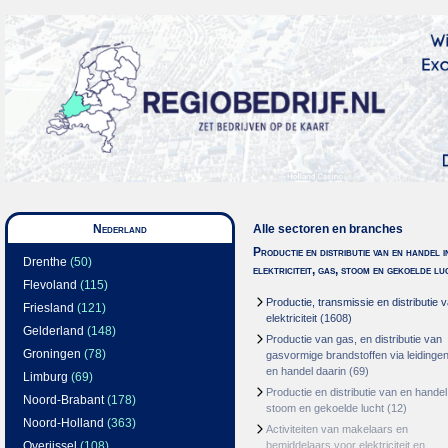
Nederland
Alle sectoren en branches
Productie en distributie van en handel i
Drenthe
(50)
elektriciteit, gas, stoom en gekoelde lu
Flevoland
(115)
Productie, transmissie en distributie 
Friesland
(121)
elektriciteit
(1608)
Gelderland
(148)
Productie van gas, en distributie van
Groningen
(78)
gasvormige brandstoffen via leidinge
en handel daarin
(69)
Limburg
(69)
Productie en distributie van en handel
Noord-Brabant
(178)
stoom en gekoelde lucht
(12)
Noord-Holland
(363)
Activiteiten van makelaars en
Overijssel
(108)
bemiddelaars voor elektriciteit en