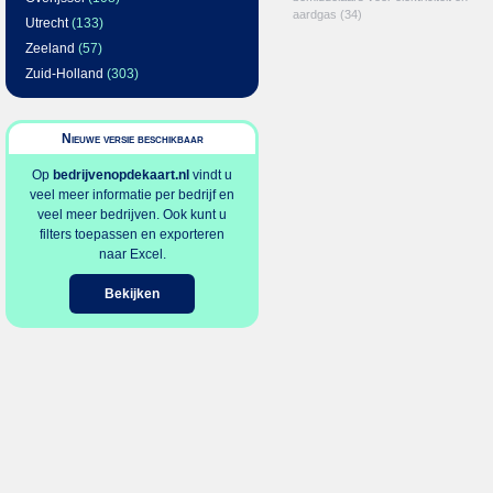
aardgas
(34)
Utrecht
(133)
Zeeland
(57)
Zuid-Holland
(303)
Nieuwe versie beschikbaar
Op
bedrijvenopdekaart.nl
vindt u
veel meer informatie per bedrijf en
veel meer bedrijven. Ook kunt u
filters toepassen en exporteren
naar Excel.
Bekijken