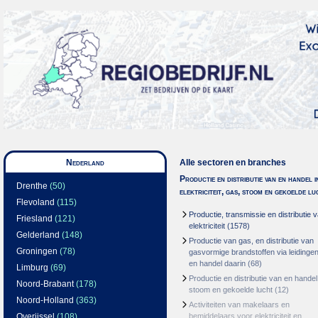
Nederland
Alle sectoren en branches
Productie en distributie van en handel i
Drenthe
(50)
elektriciteit, gas, stoom en gekoelde lu
Flevoland
(115)
Productie, transmissie en distributie 
Friesland
(121)
elektriciteit
(1578)
Gelderland
(148)
Productie van gas, en distributie van
Groningen
(78)
gasvormige brandstoffen via leidinge
en handel daarin
(68)
Limburg
(69)
Productie en distributie van en handel
Noord-Brabant
(178)
stoom en gekoelde lucht
(12)
Noord-Holland
(363)
Activiteiten van makelaars en
Overijssel
(108)
bemiddelaars voor elektriciteit en