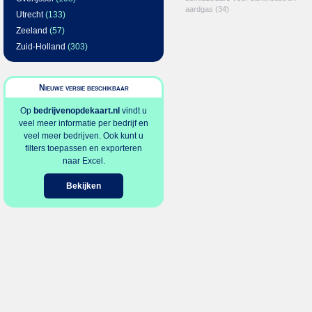
aardgas
(34)
Utrecht
(133)
Zeeland
(57)
Zuid-Holland
(303)
Nieuwe versie beschikbaar
Op
bedrijvenopdekaart.nl
vindt u
veel meer informatie per bedrijf en
veel meer bedrijven. Ook kunt u
filters toepassen en exporteren
naar Excel.
Bekijken