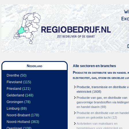
Nederland
Alle sectoren en branches
Productie en distributie van en handel i
Drenthe
(50)
elektriciteit, gas, stoom en gekoelde lu
Flevoland
(115)
Productie, transmissie en distributie 
Friesland
(121)
elektriciteit
(1608)
Gelderland
(148)
Productie van gas, en distributie van
Groningen
(78)
gasvormige brandstoffen via leidinge
en handel daarin
(69)
Limburg
(69)
Productie en distributie van en handel
Noord-Brabant
(178)
stoom en gekoelde lucht
(12)
Noord-Holland
(363)
Activiteiten van makelaars en
Overijssel
(108)
bemiddelaars voor elektriciteit en