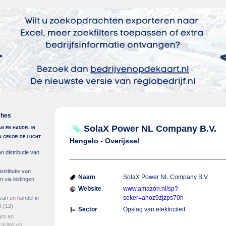
ches
an en handel in
SolaX Power NL Company B.V.
en gekoelde lucht
Hengelo - Overijssel
n distributie van
stributie van
Naam
SolaX Power NL Company B.V.
 via leidingen
Website
www.amazon.nl/sp?
seker=ahoz9zjzps70h
 van en handel in
t
(12)
Sector
Opslag van elektriciteit
ars en
iciteit en