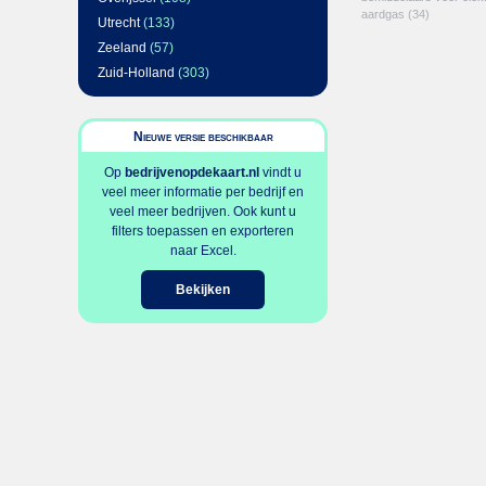
aardgas
(34)
Utrecht
(133)
Zeeland
(57)
Zuid-Holland
(303)
Nieuwe versie beschikbaar
Op
bedrijvenopdekaart.nl
vindt u
veel meer informatie per bedrijf en
veel meer bedrijven. Ook kunt u
filters toepassen en exporteren
naar Excel.
Bekijken