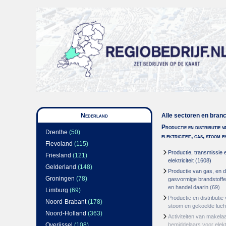
Nederland
Alle sectoren en bran
Productie en distributie v
Drenthe
(50)
elektriciteit, gas, stoom 
Flevoland
(115)
Productie, transmissie e
Friesland
(121)
elektriciteit
(1608)
Gelderland
(148)
Productie van gas, en di
Groningen
(78)
gasvormige brandstoffen
en handel daarin
(69)
Limburg
(69)
Productie en distributie
Noord-Brabant
(178)
stoom en gekoelde luch
Noord-Holland
(363)
Activiteiten van makela
Overijssel
(108)
bemiddelaars voor elektr