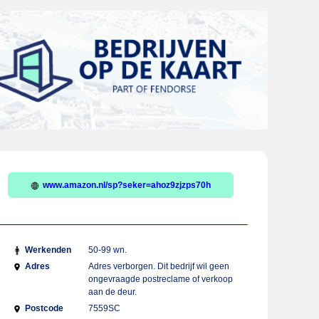
www.amazon.nl/sp?seker=ahoz9zjzps70h
Werkenden
50-99 wn.
Adres
Adres verborgen. Dit bedrijf wil geen
ongevraagde postreclame of verkoop
aan de deur.
Postcode
7559SC