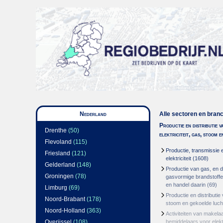
Nederland
Alle sectoren en bran
Productie en distributie v
Drenthe
(50)
elektriciteit, gas, stoom 
Flevoland
(115)
Productie, transmissie e
Friesland
(121)
elektriciteit
(1608)
Gelderland
(148)
Productie van gas, en di
Groningen
(78)
gasvormige brandstoffen
en handel daarin
(69)
Limburg
(69)
Productie en distributie
Noord-Brabant
(178)
stoom en gekoelde luch
Noord-Holland
(363)
Activiteiten van makela
Overijssel
(108)
bemiddelaars voor elektr