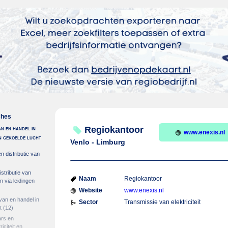
ches
an en handel in
Regiokantoor
www.enexis.nl
en gekoelde lucht
Venlo - Limburg
n distributie van
stributie van
Naam
Regiokantoor
 via leidingen
Website
www.enexis.nl
 van en handel in
Sector
Transmissie van elektriciteit
t
(12)
ars en
iciteit en