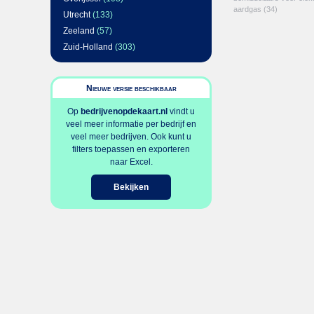
aardgas
(34)
Utrecht
(133)
Zeeland
(57)
Zuid-Holland
(303)
Nieuwe versie beschikbaar
Op
bedrijvenopdekaart.nl
vindt u
veel meer informatie per bedrijf en
veel meer bedrijven. Ook kunt u
filters toepassen en exporteren
naar Excel.
Bekijken