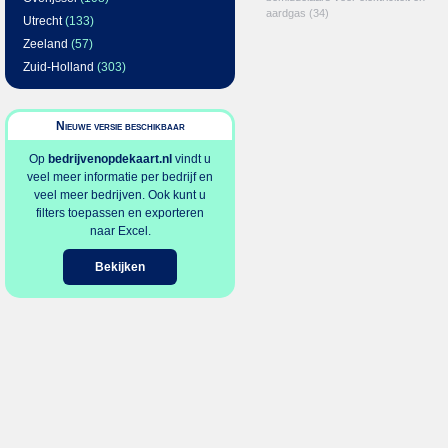
aardgas
(34)
Utrecht
(133)
Zeeland
(57)
Zuid-Holland
(303)
Nieuwe versie beschikbaar
Op
bedrijvenopdekaart.nl
vindt u
veel meer informatie per bedrijf en
veel meer bedrijven. Ook kunt u
filters toepassen en exporteren
naar Excel.
Bekijken