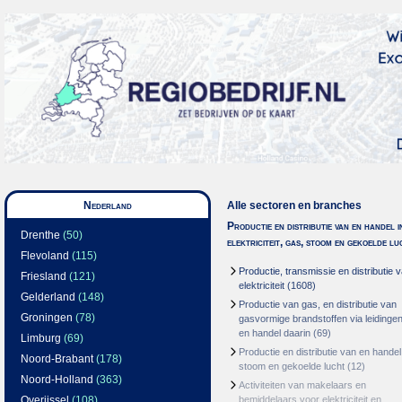
Nederland
Alle sectoren en branches
Productie en distributie van en handel i
Drenthe
(50)
elektriciteit, gas, stoom en gekoelde lu
Flevoland
(115)
Productie, transmissie en distributie 
Friesland
(121)
elektriciteit
(1608)
Gelderland
(148)
Productie van gas, en distributie van
Groningen
(78)
gasvormige brandstoffen via leidinge
en handel daarin
(69)
Limburg
(69)
Productie en distributie van en handel
Noord-Brabant
(178)
stoom en gekoelde lucht
(12)
Noord-Holland
(363)
Activiteiten van makelaars en
Overijssel
(108)
bemiddelaars voor elektriciteit en