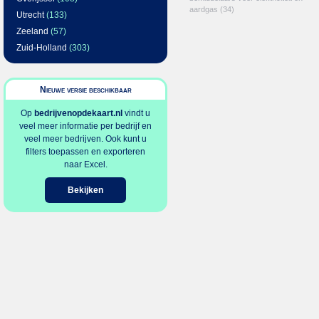
aardgas
(34)
Utrecht
(133)
Zeeland
(57)
Zuid-Holland
(303)
Nieuwe versie beschikbaar
Op
bedrijvenopdekaart.nl
vindt u
veel meer informatie per bedrijf en
veel meer bedrijven. Ook kunt u
filters toepassen en exporteren
naar Excel.
Bekijken