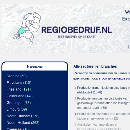
Nederland
Alle sectoren en branches
Productie en distributie van en handel i
Drenthe
(50)
elektriciteit, gas, stoom en gekoelde lu
Flevoland
(115)
Productie, transmissie en distributie 
Friesland
(121)
elektriciteit
(1578)
Gelderland
(148)
Productie van gas, en distributie van
Groningen
(78)
gasvormige brandstoffen via leidinge
en handel daarin
(68)
Limburg
(69)
Productie en distributie van en handel
Noord-Brabant
(178)
stoom en gekoelde lucht
(12)
Noord-Holland
(363)
Activiteiten van makelaars en
Overijssel
(108)
bemiddelaars voor elektriciteit en