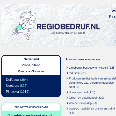
Nederland
Alle sectoren en branches
Zuid-Holland
Landbouw, bosbouw en visserij
(128)
Pijnacker-Nootdorp
Industrie
(81)
Productie en distributie van en handel
Delfgauw
(364)
elektriciteit, gas, stoom en gekoelde
Nootdorp
(825)
lucht
(2)
Pijnacker
(1019)
Bouwnijverheid
(170)
Groot- en detailhandel
(320)
Vervoer en opslag
(50)
Nieuwe versie beschikbaar
Logies-, maaltijd- en drankverstrekki
(64)
Op
bedrijvenopdekaart.nl
vindt u