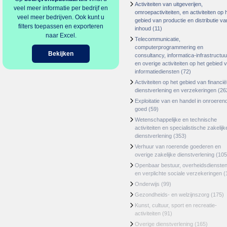
Activiteiten van uitgeverijen,
veel meer informatie per bedrijf en
omroepactiviteiten, en activiteiten op 
veel meer bedrijven. Ook kunt u
gebied van productie en distributie va
filters toepassen en exporteren
inhoud
(11)
naar Excel.
Telecommunicatie,
computerprogrammering en
Bekijken
consultancy, informatica-infrastructuu
en overige activiteiten op het gebied 
informatiediensten
(72)
Activiteiten op het gebied van financië
dienstverlening en verzekeringen
(26
Exploitatie van en handel in onroeren
goed
(59)
Wetenschappelijke en technische
activiteiten en specialistische zakelijk
dienstverlening
(353)
Verhuur van roerende goederen en
overige zakelijke dienstverlening
(105
Openbaar bestuur, overheidsdienste
en verplichte sociale verzekeringen
(
Onderwijs
(99)
Gezondheids- en welzijnszorg
(175)
Kunst, cultuur, sport en recreatie-
activiteiten
(91)
Overige dienstverlening
(165)