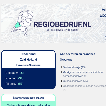
Nederland
Alle sectoren en branches
Zuid-Holland
Onderwijs
Pijnacker-Nootdorp
Basisonderwijs
(19)
Voortgezet onderwijs en middelbaar
Delfgauw
(15)
beroepsonderwijs
(1)
Nootdorp
(31)
Overig onderwijs
(75)
Pijnacker
(53)
Onderwijsondersteunende activiteiten
(4)
Nieuwe versie beschikbaar
Op
bedrijvenopdekaart.nl
vindt u