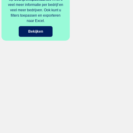
veel meer informatie per bedrijf en
veel meer bedrijven. Ook kunt u
filters toepassen en exporteren
naar Excel.
Bekijken