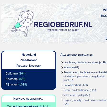
Nederland
Alle sectoren en branches
Zuid-Holland
Landbouw, bosbouw en visserij
(128)
Pijnacker-Nootdorp
Industrie
(81)
Productie en distributie van en handel
Delfgauw
(364)
elektriciteit, gas, stoom en gekoelde
Nootdorp
(825)
lucht
(2)
Pijnacker
(1019)
Bouwnijverheid
(170)
Groot- en detailhandel
(320)
Vervoer en opslag
(50)
Nieuwe versie beschikbaar
Logies-, maaltijd- en drankverstrekki
(64)
Op
bedrijvenopdekaart.nl
vindt u