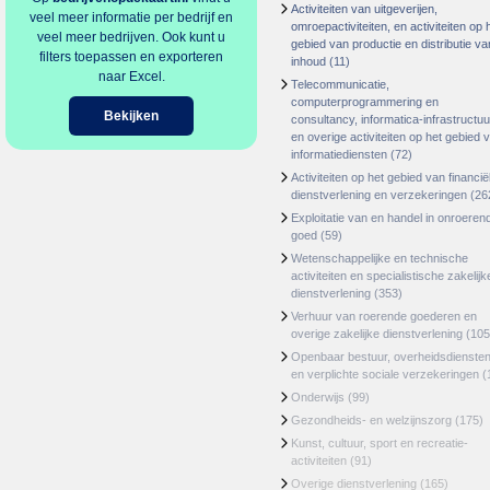
Activiteiten van uitgeverijen,
veel meer informatie per bedrijf en
omroepactiviteiten, en activiteiten op 
veel meer bedrijven. Ook kunt u
gebied van productie en distributie va
filters toepassen en exporteren
inhoud
(11)
naar Excel.
Telecommunicatie,
computerprogrammering en
Bekijken
consultancy, informatica-infrastructuu
en overige activiteiten op het gebied 
informatiediensten
(72)
Activiteiten op het gebied van financië
dienstverlening en verzekeringen
(26
Exploitatie van en handel in onroeren
goed
(59)
Wetenschappelijke en technische
activiteiten en specialistische zakelijk
dienstverlening
(353)
Verhuur van roerende goederen en
overige zakelijke dienstverlening
(105
Openbaar bestuur, overheidsdienste
en verplichte sociale verzekeringen
(
Onderwijs
(99)
Gezondheids- en welzijnszorg
(175)
Kunst, cultuur, sport en recreatie-
activiteiten
(91)
Overige dienstverlening
(165)