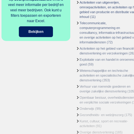
Activiteiten van uitgeverijen,
veel meer informatie per bedrijf en
omroepactiviteiten, en activiteiten op 
veel meer bedrijven. Ook kunt u
gebied van productie en distributie va
filters toepassen en exporteren
inhoud
(11)
naar Excel.
Telecommunicatie,
computerprogrammering en
Bekijken
consultancy, informatica-infrastructuu
en overige activiteiten op het gebied 
informatiediensten
(72)
Activiteiten op het gebied van financië
dienstverlening en verzekeringen
(26
Exploitatie van en handel in onroeren
goed
(59)
Wetenschappelijke en technische
activiteiten en specialistische zakelijk
dienstverlening
(353)
Verhuur van roerende goederen en
overige zakelijke dienstverlening
(105
Openbaar bestuur, overheidsdienste
en verplichte sociale verzekeringen
(
Onderwijs
(99)
Gezondheids- en welzijnszorg
(175)
Kunst, cultuur, sport en recreatie-
activiteiten
(91)
Overige dienstverlening
(165)