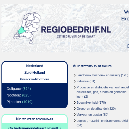
Nederland
Alle sectoren en branches
Zuid-Holland
Landbouw, bosbouw en visserij
(128)
Pijnacker-Nootdorp
Industrie
(81)
Productie en distributie van en handel
Delfgauw
(364)
elektriciteit, gas, stoom en gekoelde
Nootdorp
(825)
lucht
(2)
Pijnacker
(1019)
Bouwnijverheid
(170)
Groot- en detailhandel
(320)
Vervoer en opslag
(50)
Nieuwe versie beschikbaar
Logies-, maaltijd- en drankverstrekki
(64)
Op
bedrijvenopdekaart.nl
vindt u