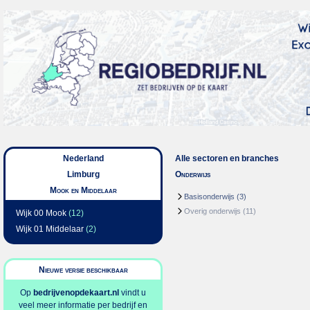
Nederland
Alle sectoren en branches
Limburg
Onderwijs
Mook en Middelaar
Basisonderwijs
(3)
Overig onderwijs
(11)
Wijk 00 Mook
(12)
Wijk 01 Middelaar
(2)
Nieuwe versie beschikbaar
Op
bedrijvenopdekaart.nl
vindt u
veel meer informatie per bedrijf en