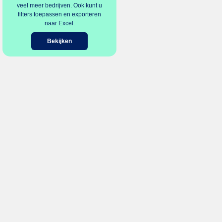
veel meer bedrijven. Ook kunt u
filters toepassen en exporteren
naar Excel.
Bekijken