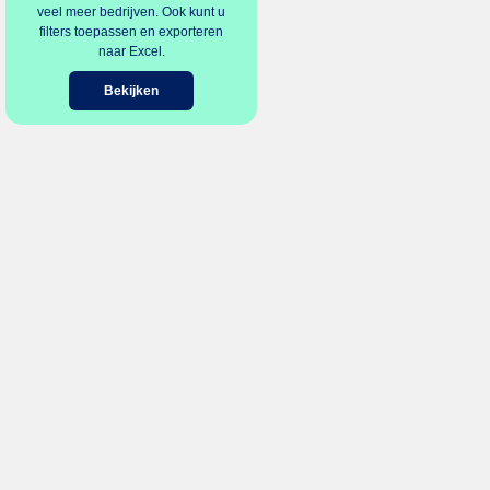
veel meer bedrijven. Ook kunt u
filters toepassen en exporteren
naar Excel.
Bekijken