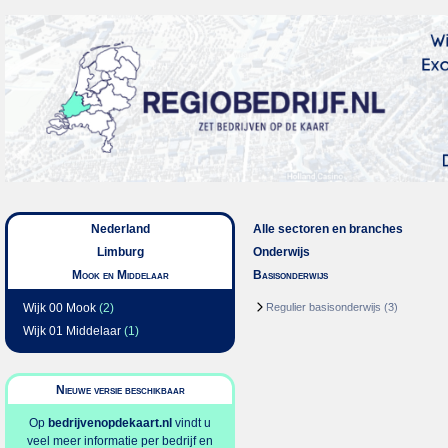
Nederland
Alle sectoren en branches
Limburg
Onderwijs
Mook en Middelaar
Basisonderwijs
Wijk 00 Mook
(2)
Regulier basisonderwijs
(3)
Wijk 01 Middelaar
(1)
Nieuwe versie beschikbaar
Op
bedrijvenopdekaart.nl
vindt u
veel meer informatie per bedrijf en