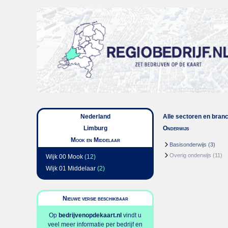
Nederland
Alle sectoren en bran
Limburg
Onderwijs
Mook en Middelaar
Basisonderwijs
(3)
Overig onderwijs
(11)
Wijk 00 Mook
(12)
Wijk 01 Middelaar
(2)
Nieuwe versie beschikbaar
Op
bedrijvenopdekaart.nl
vindt u
veel meer informatie per bedrijf en