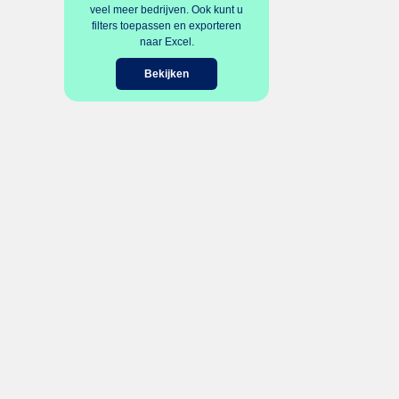
veel meer bedrijven. Ook kunt u
filters toepassen en exporteren
naar Excel.
Bekijken