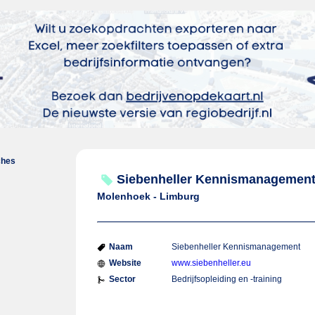
ches
Siebenheller Kennismanagemen
Molenhoek - Limburg
Naam
Siebenheller Kennismanagement
Website
www.siebenheller.eu
Sector
Bedrijfsopleiding en -training