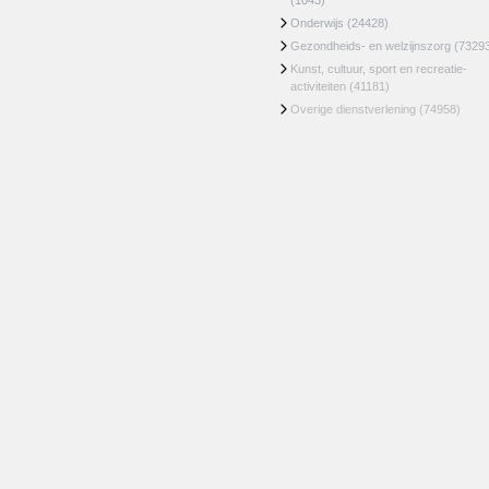
(1043)
Onderwijs
(24428)
Gezondheids- en welzijnszorg
(7329
Kunst, cultuur, sport en recreatie-
activiteiten
(41181)
Overige dienstverlening
(74958)