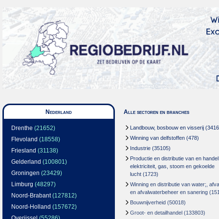
Nederland
Alle sectoren en branches
Drenthe
(21652)
Landbouw, bosbouw en visserij
(3416
Winning van delfstoffen
(478)
Flevoland
(18558)
Industrie
(35105)
Friesland
(31138)
Productie en distributie van en handel
Gelderland
(100801)
elektriciteit, gas, stoom en gekoelde
Groningen
(23429)
lucht
(1723)
Limburg
(48297)
Winning en distributie van water;, afva
en afvalwaterbeheer en sanering
(15
Noord-Brabant
(127812)
Bouwnijverheid
(50018)
Noord-Holland
(157672)
Groot- en detailhandel
(133803)
Overijssel
(55286)