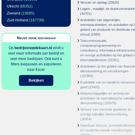
Vervoer en opslag
(23620)
Utrecht
(68352)
Logies-, maaltijd- en drankverstrekki
Zeeland
(19685)
(42701)
Zuid-Holland
(167739)
Activiteiten van uitgeverijen,
omroepactiviteiten, en activiteiten op 
gebied van productie en distributie va
inhoud
(6380)
Nieuwe versie beschikbaar
Telecommunicatie,
computerprogrammering en
Op
bedrijvenopdekaart.nl
vindt u
consultancy, informatica-infrastructuu
veel meer informatie per bedrijf en
en overige activiteiten op het gebied 
veel meer bedrijven. Ook kunt u
informatiediensten
(22261)
filters toepassen en exporteren
Activiteiten op het gebied van financië
naar Excel.
dienstverlening en verzekeringen
(107983)
Bekijken
Exploitatie van en handel in onroeren
goed
(23403)
Wetenschappelijke en technische
activiteiten en specialistische zakelijk
dienstverlening
(105975)
Verhuur van roerende goederen en
overige zakelijke dienstverlening
(36354)
Openbaar bestuur, overheidsdienste
en verplichte sociale verzekeringen