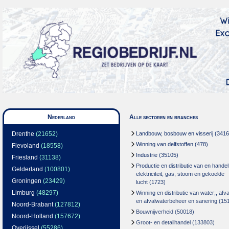
Nederland
Alle sectoren en branches
Drenthe
(21652)
Landbouw, bosbouw en visserij
(3416
Winning van delfstoffen
(478)
Flevoland
(18558)
Industrie
(35105)
Friesland
(31138)
Productie en distributie van en handel
Gelderland
(100801)
elektriciteit, gas, stoom en gekoelde
Groningen
(23429)
lucht
(1723)
Limburg
(48297)
Winning en distributie van water;, afva
en afvalwaterbeheer en sanering
(15
Noord-Brabant
(127812)
Bouwnijverheid
(50018)
Noord-Holland
(157672)
Groot- en detailhandel
(133803)
Overijssel
(55286)