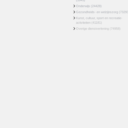
(1043)
Onderwijs
(24428)
Gezondheids- en welzijnszorg
(7329
Kunst, cultuur, sport en recreatie-
activiteiten
(41181)
Overige dienstverlening
(74958)