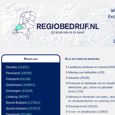
Nederland
Alle sectoren en branches
Drenthe
(21652)
Landbouw, bosbouw en visserij
(3416
Winning van delfstoffen
(478)
Flevoland
(18558)
Industrie
(35105)
Friesland
(31138)
Productie en distributie van en handel
Gelderland
(100801)
elektriciteit, gas, stoom en gekoelde
Groningen
(23429)
lucht
(1723)
Limburg
(48297)
Winning en distributie van water;, afva
en afvalwaterbeheer en sanering
(15
Noord-Brabant
(127812)
Bouwnijverheid
(50018)
Noord-Holland
(157672)
Groot- en detailhandel
(133803)
Overijssel
(55286)