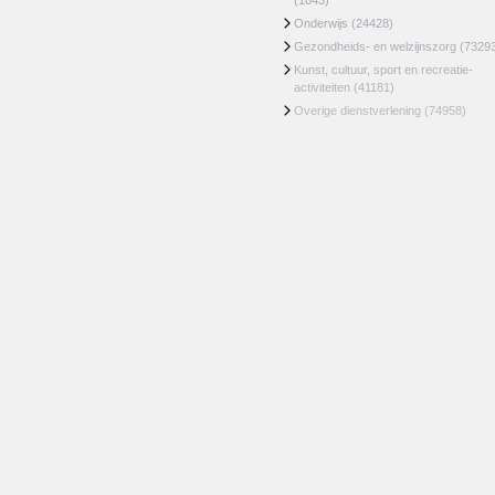
(1043)
Onderwijs
(24428)
Gezondheids- en welzijnszorg
(7329
Kunst, cultuur, sport en recreatie-
activiteiten
(41181)
Overige dienstverlening
(74958)