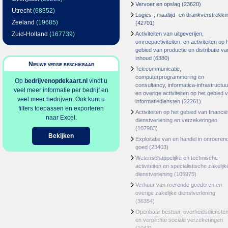
Vervoer en opslag
(23620)
Utrecht
(68352)
Logies-, maaltijd- en drankverstrekki
Zeeland
(19685)
(42701)
Zuid-Holland
(167739)
Activiteiten van uitgeverijen,
omroepactiviteiten, en activiteiten op 
gebied van productie en distributie va
inhoud
(6380)
Nieuwe versie beschikbaar
Telecommunicatie,
computerprogrammering en
Op
bedrijvenopdekaart.nl
vindt u
consultancy, informatica-infrastructuu
veel meer informatie per bedrijf en
en overige activiteiten op het gebied 
veel meer bedrijven. Ook kunt u
informatiediensten
(22261)
filters toepassen en exporteren
Activiteiten op het gebied van financië
naar Excel.
dienstverlening en verzekeringen
(107983)
Bekijken
Exploitatie van en handel in onroeren
goed
(23403)
Wetenschappelijke en technische
activiteiten en specialistische zakelijk
dienstverlening
(105975)
Verhuur van roerende goederen en
overige zakelijke dienstverlening
(36354)
Openbaar bestuur, overheidsdienste
en verplichte sociale verzekeringen