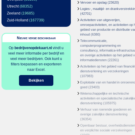
Vervoer en opslag
(23620)
Utrecht
(68352)
Logies-, maaltijd- en drankverstrekki
Zeeland
(19685)
(42701)
Zuid-Holland
(167739)
Activiteiten van uitgeverijen,
omroepactiviteiten, en activiteiten op 
gebied van productie en distributie va
inhoud
(6380)
Nieuwe versie beschikbaar
Telecommunicatie,
computerprogrammering en
Op
bedrijvenopdekaart.nl
vindt u
consultancy, informatica-infrastructuu
veel meer informatie per bedrijf en
en overige activiteiten op het gebied 
veel meer bedrijven. Ook kunt u
informatiediensten
(22261)
filters toepassen en exporteren
Activiteiten op het gebied van financië
naar Excel.
dienstverlening en verzekeringen
(107983)
Bekijken
Exploitatie van en handel in onroeren
goed
(23403)
Wetenschappelijke en technische
activiteiten en specialistische zakelijk
dienstverlening
(105975)
Verhuur van roerende goederen en
overige zakelijke dienstverlening
(36354)
Openbaar bestuur, overheidsdienste
en verplichte sociale verzekeringen