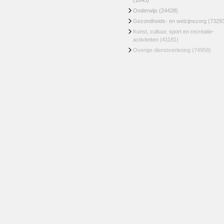
(1043)
Onderwijs
(24428)
Gezondheids- en welzijnszorg
(7329
Kunst, cultuur, sport en recreatie-
activiteiten
(41181)
Overige dienstverlening
(74958)