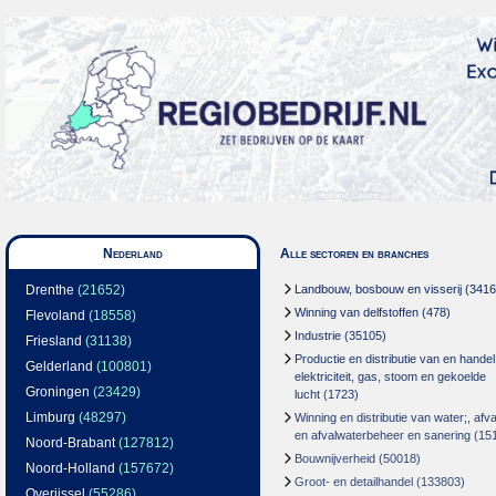
Nederland
Alle sectoren en branches
Drenthe
(21652)
Landbouw, bosbouw en visserij
(3416
Winning van delfstoffen
(478)
Flevoland
(18558)
Industrie
(35105)
Friesland
(31138)
Productie en distributie van en handel
Gelderland
(100801)
elektriciteit, gas, stoom en gekoelde
Groningen
(23429)
lucht
(1723)
Limburg
(48297)
Winning en distributie van water;, afva
en afvalwaterbeheer en sanering
(15
Noord-Brabant
(127812)
Bouwnijverheid
(50018)
Noord-Holland
(157672)
Groot- en detailhandel
(133803)
Overijssel
(55286)