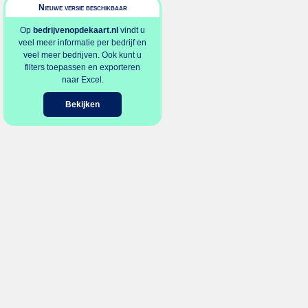
Nieuwe versie beschikbaar
Op
bedrijvenopdekaart.nl
vindt u
veel meer informatie per bedrijf en
veel meer bedrijven. Ook kunt u
filters toepassen en exporteren
naar Excel.
Bekijken