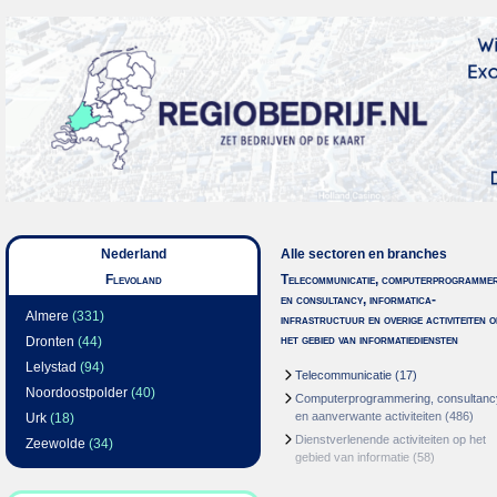
Nederland
Alle sectoren en branches
Flevoland
Telecommunicatie, computerprogrammer
en consultancy, informatica-
Almere
(331)
infrastructuur en overige activiteiten o
het gebied van informatiediensten
Dronten
(44)
Lelystad
(94)
Telecommunicatie
(17)
Noordoostpolder
(40)
Computerprogrammering, consultanc
en aanverwante activiteiten
(486)
Urk
(18)
Dienstverlenende activiteiten op het
Zeewolde
(34)
gebied van informatie
(58)