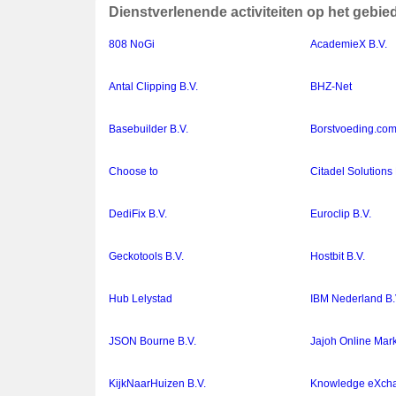
Dienstverlenende activiteiten op het gebie
808 NoGi
AcademieX B.V.
Antal Clipping B.V.
BHZ-Net
Basebuilder B.V.
Borstvoeding.com
Choose to
Citadel Solutions 
DediFix B.V.
Euroclip B.V.
Geckotools B.V.
Hostbit B.V.
Hub Lelystad
IBM Nederland B.
JSON Bourne B.V.
Jajoh Online Mar
KijkNaarHuizen B.V.
Knowledge eXcha