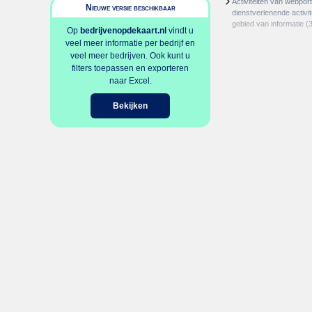
Activiteiten van webpor
Nieuwe versie beschikbaar
dienstverlenende activit
gebied van informatie
(3
Op
bedrijvenopdekaart.nl
vindt u
veel meer informatie per bedrijf en
veel meer bedrijven. Ook kunt u
filters toepassen en exporteren
naar Excel.
Bekijken