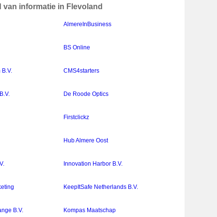
d van informatie in Flevoland
AlmereInBusiness
BS Online
 B.V.
CMS4starters
B.V.
De Roode Optics
Firstclickz
Hub Almere Oost
V.
Innovation Harbor B.V.
keting
KeepItSafe Netherlands B.V.
nge B.V.
Kompas Maatschap