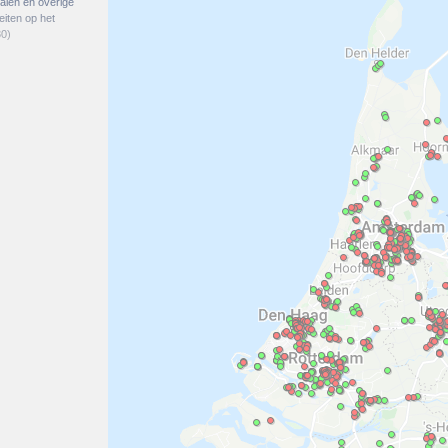
talen en overige
eiten op het
0)