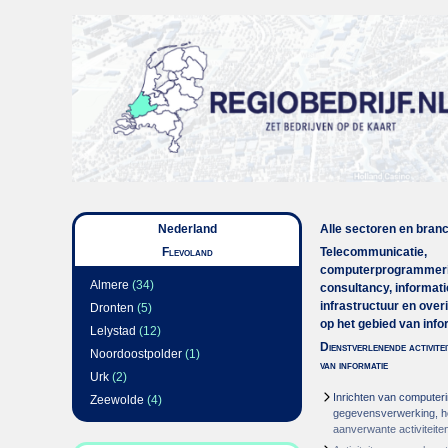
Nederland
Alle sectoren en bran
Flevoland
Telecommunicatie,
computerprogrammeri
Almere
(34)
consultancy, informati
infrastructuur en overi
Dronten
(5)
op het gebied van inf
Lelystad
(12)
Dienstverlenende activitei
Noordoostpolder
(1)
van informatie
Urk
(2)
Inrichten van computeri
Zeewolde
(4)
gegevensverwerking, h
aanverwante activiteite