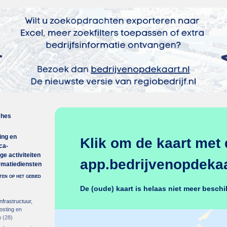
ches
ng en
Klik om de kaart met 
ca-
ge activiteiten
app.bedrijvenopdekaar
ormatiediensten
ten op het gebied
De (oude) kaart is helaas niet meer beschi
nfrastructuur,
osting en
n
(28)