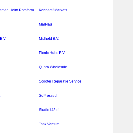
ert en Helm Rotaform
Konnect2Markets
MarNau
B.V.
Midhold B.V.
Picnic Hubs B.V.
Qupra Wholesale
Scooter Reparatie Service
.
SoPressed
Studio148.nl
Task Ventum