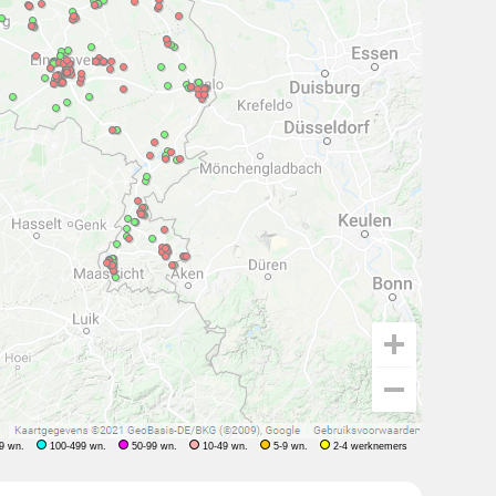
9 wn.
100-499 wn.
50-99 wn.
10-49 wn.
5-9 wn.
2-4 werknemers