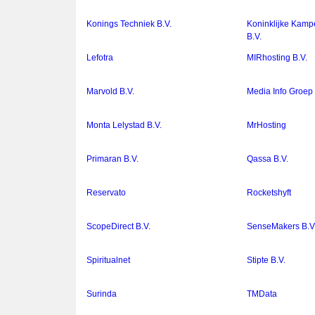
Konings Techniek B.V.
Koninklijke Kamp
B.V.
Lefotra
MIRhosting B.V.
Marvold B.V.
Media Info Groep 
Monta Lelystad B.V.
MrHosting
Primaran B.V.
Qassa B.V.
Reservato
Rocketshyft
ScopeDirect B.V.
SenseMakers B.V
Spiritualnet
Stipte B.V.
Surinda
TMData