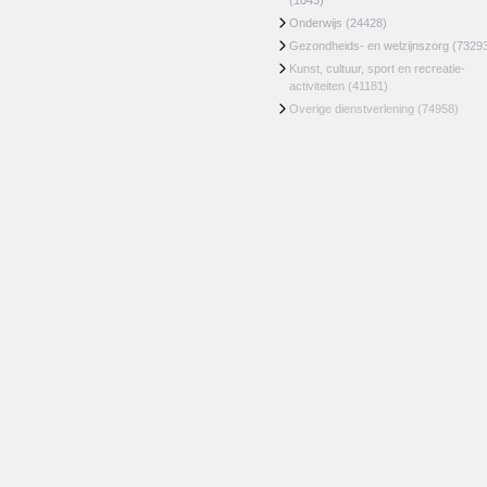
(1043)
Onderwijs
(24428)
Gezondheids- en welzijnszorg
(7329
Kunst, cultuur, sport en recreatie-
activiteiten
(41181)
Overige dienstverlening
(74958)