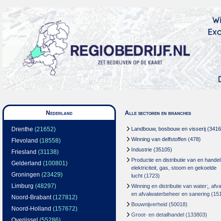
Nederland
Alle sectoren en branches
Drenthe
(21652)
Landbouw, bosbouw en visserij
(3416
Winning van delfstoffen
(478)
Flevoland
(18558)
Industrie
(35105)
Friesland
(31138)
Productie en distributie van en handel
Gelderland
(100801)
elektriciteit, gas, stoom en gekoelde
Groningen
(23429)
lucht
(1723)
Limburg
(48297)
Winning en distributie van water;, afva
en afvalwaterbeheer en sanering
(15
Noord-Brabant
(127812)
Bouwnijverheid
(50018)
Noord-Holland
(157672)
Groot- en detailhandel
(133803)
Overijssel
(55286)