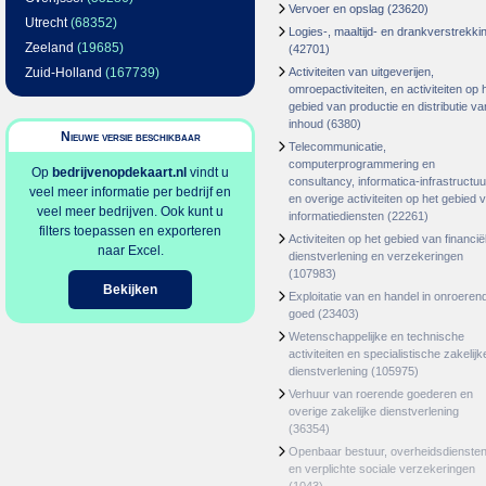
Vervoer en opslag
(23620)
Utrecht
(68352)
Logies-, maaltijd- en drankverstrekki
Zeeland
(19685)
(42701)
Zuid-Holland
(167739)
Activiteiten van uitgeverijen,
omroepactiviteiten, en activiteiten op 
gebied van productie en distributie va
inhoud
(6380)
Nieuwe versie beschikbaar
Telecommunicatie,
computerprogrammering en
Op
bedrijvenopdekaart.nl
vindt u
consultancy, informatica-infrastructuu
veel meer informatie per bedrijf en
en overige activiteiten op het gebied 
veel meer bedrijven. Ook kunt u
informatiediensten
(22261)
filters toepassen en exporteren
Activiteiten op het gebied van financië
naar Excel.
dienstverlening en verzekeringen
(107983)
Bekijken
Exploitatie van en handel in onroeren
goed
(23403)
Wetenschappelijke en technische
activiteiten en specialistische zakelijk
dienstverlening
(105975)
Verhuur van roerende goederen en
overige zakelijke dienstverlening
(36354)
Openbaar bestuur, overheidsdienste
en verplichte sociale verzekeringen