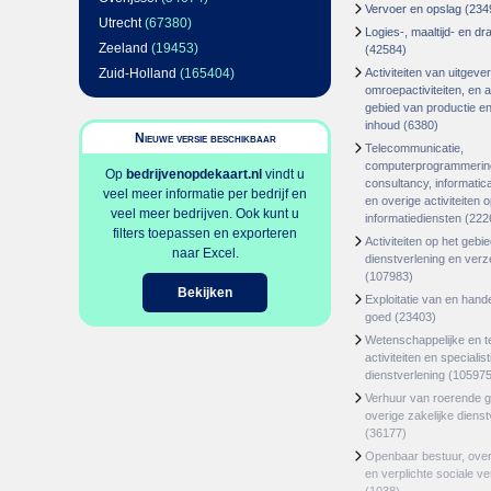
Vervoer en opslag
(234
Utrecht
(67380)
Logies-, maaltijd- en d
Zeeland
(19453)
(42584)
Zuid-Holland
(165404)
Activiteiten van uitgever
omroepactiviteiten, en ac
gebied van productie en 
inhoud
(6380)
Nieuwe versie beschikbaar
Telecommunicatie,
computerprogrammerin
Op
bedrijvenopdekaart.nl
vindt u
consultancy, informatica
veel meer informatie per bedrijf en
en overige activiteiten 
veel meer bedrijven. Ook kunt u
informatiediensten
(222
filters toepassen en exporteren
Activiteiten op het gebi
naar Excel.
dienstverlening en ver
(107983)
Bekijken
Exploitatie van en hand
goed
(23403)
Wetenschappelijke en t
activiteiten en specialis
dienstverlening
(105975
Verhuur van roerende 
overige zakelijke dienst
(36177)
Openbaar bestuur, ove
en verplichte sociale v