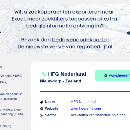
es
HFG Nederland
www.heere
isserij
(34089)
Nieuwdorp - Zeeland
(477)
 van en handel in
m en gekoelde
Naam
HFG Nederland
Website
www.heerema.com
an water;, afval-
 sanering
(1506)
Sector
Activiteiten van financiële holdings
133803)