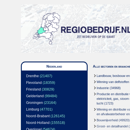
Nederland
Alle sectoren en branch
Drenthe
(21407)
Landbouw, bosbouw en v
Winning van delfstoffen
Flevoland
(18359)
Industrie
(34968)
Friesland
(30829)
Productie en distributie
Gelderland
(99484)
elektriciteit, gas, stoo
Groningen
(23164)
lucht
(1723)
Limburg
(47701)
Winning en distributie v
en afvalwaterbeheer en
Noord-Brabant
(126145)
Bouwnijverheid
(49920)
Noord-Holland
(155518)
Groot- en detailhandel
(
Overijssel
(54674)