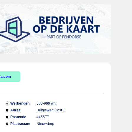
ma.com
Werkenden
500-999 wn.
Adres
Belgiëweg Oost 1
Postcode
4455TT
Plaatsnaam
Nieuwdorp