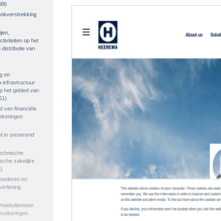
99)
rankverstrekking
ijen,
tiviteiten op het
distributie van
g en
-infrastructuur
op het gebied van
61)
ed van financiële
zekeringen
el in onroerend
echnische
tische zakelijke
)
goederen en
verlening
rheidsdiensten
erzekeringen