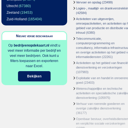
Vervoer en opslag
(23499)
Utrecht
(67380)
Logies-, maaltijd- en drankverstrekki
Zeeland
(19453)
(42584)
Zuid-Holland
(165404)
Activiteiten van uitgeverijen,
omroepactiviteiten, en activiteiten op 
gebied van productie en distributie va
inhoud
(6380)
Nieuwe versie beschikbaar
Telecommunicatie,
computerprogrammering en
Op
bedrijvenopdekaart.nl
vindt u
consultancy, informatica-infrastructuu
veel meer informatie per bedrijf en
en overige activiteiten op het gebied 
veel meer bedrijven. Ook kunt u
informatiediensten
(22261)
filters toepassen en exporteren
Activiteiten op het gebied van financië
naar Excel.
dienstverlening en verzekeringen
(107983)
Bekijken
Exploitatie van en handel in onroeren
goed
(23403)
Wetenschappelijke en technische
activiteiten en specialistische zakelijk
dienstverlening
(105975)
Verhuur van roerende goederen en
overige zakelijke dienstverlening
(36177)
Openbaar bestuur, overheidsdienste
en verplichte sociale verzekeringen