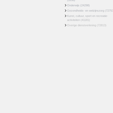
(1038)
Onderwijs
(24298)
Gezondheids- en welzijnszorg
(7275
Kunst, cultuur, sport en recreatie-
activiteiten
(41181)
Overige dienstverlening
(72813)