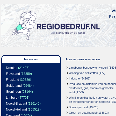
Nederland
Alle sectoren en branches
Drenthe
(21407)
Landbouw, bosbouw en visserij
(3408
Winning van delfstoffen
(477)
Flevoland
(18359)
Industrie
(34968)
Friesland
(30829)
Productie en distributie van en handel
Gelderland
(99484)
elektriciteit, gas, stoom en gekoelde
Groningen
(23164)
lucht
(1723)
Limburg
(47701)
Winning en distributie van water;, afva
en afvalwaterbeheer en sanering
(15
Noord-Brabant
(126145)
Bouwnijverheid
(49920)
Noord-Holland
(155518)
Groot- en detailhandel
(133803)
Overijssel
(54674)