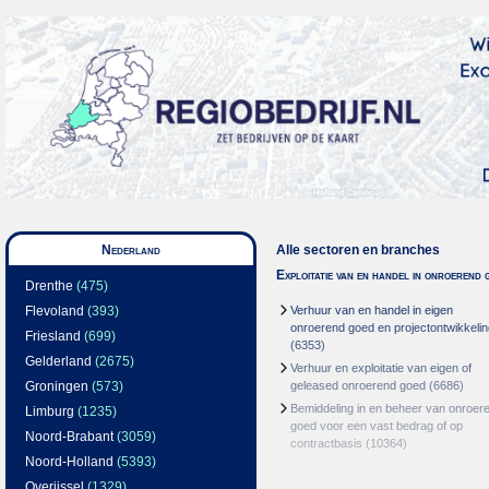
Nederland
Alle sectoren en branches
Exploitatie van en handel in onroerend 
Drenthe
(475)
Flevoland
(393)
Verhuur van en handel in eigen
onroerend goed en projectontwikkelin
Friesland
(699)
(6353)
Gelderland
(2675)
Verhuur en exploitatie van eigen of
Groningen
(573)
geleased onroerend goed
(6686)
Bemiddeling in en beheer van onroer
Limburg
(1235)
goed voor een vast bedrag of op
Noord-Brabant
(3059)
contractbasis
(10364)
Noord-Holland
(5393)
Overijssel
(1329)