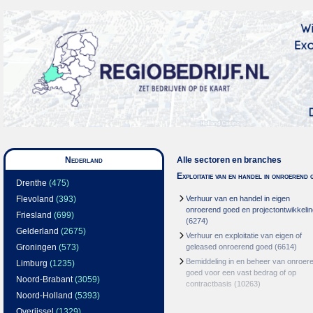
Nederland
Alle sectoren en branches
Exploitatie van en handel in onroerend 
Drenthe
(475)
Flevoland
(393)
Verhuur van en handel in eigen
onroerend goed en projectontwikkelin
Friesland
(699)
(6274)
Gelderland
(2675)
Verhuur en exploitatie van eigen of
Groningen
(573)
geleased onroerend goed
(6614)
Bemiddeling in en beheer van onroer
Limburg
(1235)
goed voor een vast bedrag of op
Noord-Brabant
(3059)
contractbasis
(10263)
Noord-Holland
(5393)
Overijssel
(1329)