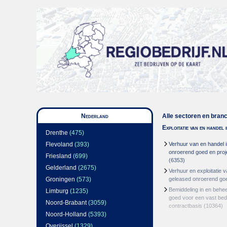
Nederland
Alle sectoren en bran
Exploitatie van en handel
Drenthe
(475)
Flevoland
(393)
Verhuur van en handel i
onroerend goed en proj
Friesland
(699)
(6353)
Gelderland
(2675)
Verhuur en exploitatie v
Groningen
(573)
geleased onroerend go
Bemiddeling in en behe
Limburg
(1235)
goed voor een vast bed
Noord-Brabant
(3059)
contractbasis
(10364)
Noord-Holland
(5393)
Overijssel
(1329)