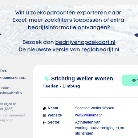
ches
 in onroerend goed
Stichting Weller Wonen
Heerlen - Limburg
n eigen
ectontwikkeling
an eigen of
Naam
Stichting Weller Wonen
ed
(6686)
Website
www.wellernet.nl
er van onroerend
rag of op
Sector
Activiteiten van
woningbouwverenigingen en -
stichtingen