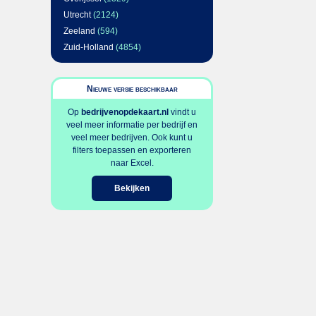
Utrecht
(2124)
Zeeland
(594)
Zuid-Holland
(4854)
Nieuwe versie beschikbaar
Op
bedrijvenopdekaart.nl
vindt u
veel meer informatie per bedrijf en
veel meer bedrijven. Ook kunt u
filters toepassen en exporteren
naar Excel.
Bekijken