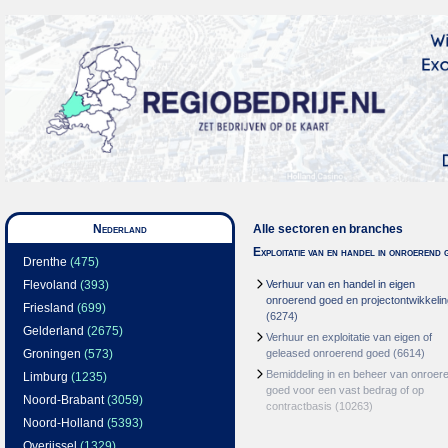
Nederland
Alle sectoren en branches
Exploitatie van en handel in onroerend 
Drenthe
(475)
Flevoland
(393)
Verhuur van en handel in eigen
onroerend goed en projectontwikkelin
Friesland
(699)
(6274)
Gelderland
(2675)
Verhuur en exploitatie van eigen of
Groningen
(573)
geleased onroerend goed
(6614)
Bemiddeling in en beheer van onroer
Limburg
(1235)
goed voor een vast bedrag of op
Noord-Brabant
(3059)
contractbasis
(10263)
Noord-Holland
(5393)
Overijssel
(1329)