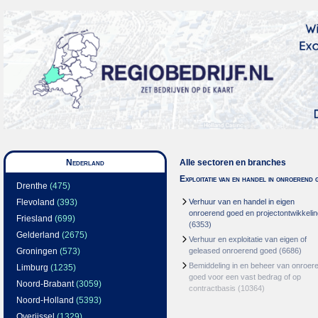
Nederland
Alle sectoren en branches
Exploitatie van en handel in onroerend 
Drenthe
(475)
Flevoland
(393)
Verhuur van en handel in eigen
onroerend goed en projectontwikkelin
Friesland
(699)
(6353)
Gelderland
(2675)
Verhuur en exploitatie van eigen of
Groningen
(573)
geleased onroerend goed
(6686)
Bemiddeling in en beheer van onroer
Limburg
(1235)
goed voor een vast bedrag of op
Noord-Brabant
(3059)
contractbasis
(10364)
Noord-Holland
(5393)
Overijssel
(1329)